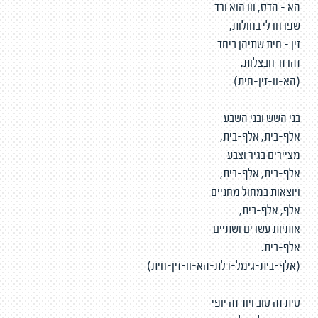
הא - הדס, ווו הוא ורד
שפרחו לי בחולות,
זין - חית שתיהן ביחד
זהו זר חבצלות.
(הא-וו-זין-חית)
בני השש ובני השבע
אלף-בית, אלף-בית,
מציירים בגיר וצבע
אלף-בית, אלף-בית,
ויוצאות במחול מחניים
אלף, אלף-בית,
אותיות עשרים ושתיים
אלף-בית.
(אלף-בית-גימל-דלת-הא-וו-זין-חית)
טית זה טוב ויוד זה יופי