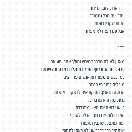
דרך ארוכה עברנו יחד
ויחדו עם הכל נתמודד
הזיות שקרים ופחד
אבל עם הנצח לא מפחד
——-
מאזין לאילם מדבר לחירש והולך אחרי העיוור
ערפל יתבהר ובסוף האמת תתגלה כמו הסנה שבוער
כמו כבשים מפוחדות אנשים פה רצים
מובלים לתוך פי הנמר
הרועה הנאמן, הם קוראים לו שקרן ומושחת
נו על מה הוא מדבר…
כן אני רואה את האש מתגברת
הולכת לעיניים כמה בא לה לטרוף
ועוד מתפלל שתבין תתעורר
שנתחיל כבר לדבר אני לא באתי לתקוף