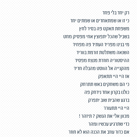
רק יחד בלי פחד
כי זו או שמתאחדים או שמתים יחד
משפחת תאקט פה בסיר לחץ
בשביל שהכל יתפוצץ אחי מפסיק מחט
מי בנינו מפריד העתיד פה מפחיד
השנאה משתלטת זורמת בווריד
ההיסטוריה חוזרת מנצח מפסיד
מהקנייה אל הווסט מהבלה חדיד
אז היי היי תתאפק
כי הם משחקים באש תתרחק
כולנו בקרון אחד נידחק פה
ברגע שהבית שוב יתפרק
היי היי תתעורר
מכוון אלי את הנשק ? תיזהר !
כדי שתרגיע עכשיו ומהר
אם כדור עוזב את הכנה הוא לא חוזר