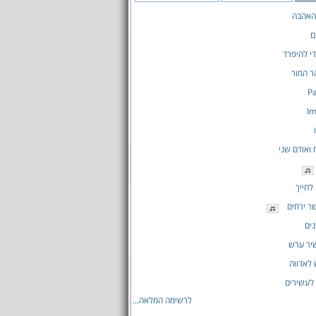
 האהבה
ם
י להיפרד
ר המור
Pa
Im
 ואודם שני
לחייך
ר ירחים
ים
שיר ערש
לאדווה
 לעשירים
לרשימה המלאה...