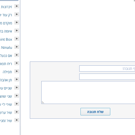
זיכרונות
רק עוד יו
מוקדם מד
איומה בה
int Box
 Ninalu
אם ננעלו
ריח תפוח
תפילה
תן אהבה 
שניים עש
שני שושנ
שירי לי 
שיר ערש 
שיר זמני