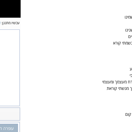
מינו
עכשיו מתנגן:
ז
ינו
ים
נשמתי קורא
ע
י
ח מעצמך ומעצמי
ך מנשתי קוראת
קום
עופרה ח