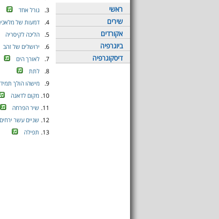
ראשי
3.
גורל אחד
שירים
4.
דמעות של מלאכי
אקורדים
5.
הליכה לקיסריה
ביוגרפיה
6.
ירושלים של זהב
דיסקוגרפיה
7.
לאורך הים
8.
לתת
9.
מישהו הולך תמיד 
10.
מקום לדאגה
11.
שיר הפרחה
12.
שניים עשר ירחים
13.
תפילה