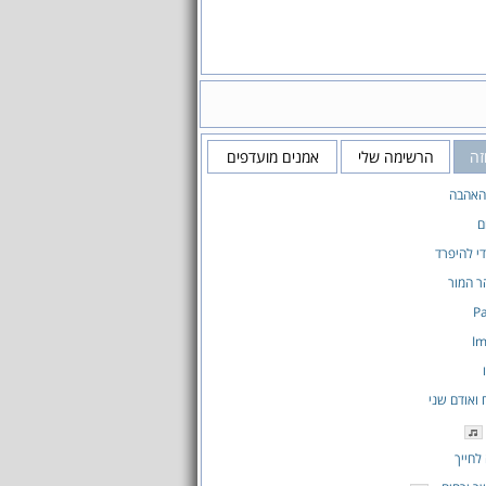
זה
הרשימה שלי
אמנים מועדפים
 האהבה
ם
י להיפרד
ר המור
Pa
Im
 ואודם שני
לחייך