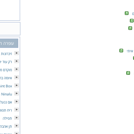
ם
עופרה ח
איתי
זיכרונות
רק עוד יו
מוקדם מד
איומה בה
int Box
 Ninalu
אם ננעלו
ריח תפוח
תפילה
תן אהבה 