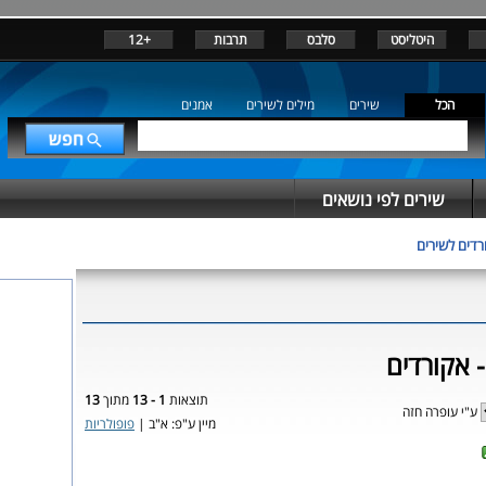
היטליסט
סלבס
תרבות
+12
הכל
שירים
מילים לשירים
אמנים
שירים לפי נושאים
רדים לשירים
 אקורדים
תוצאות
1 - 13
מתוך
13
ע"י עופרה חזה
מיין ע"פ: א"ב |
פופולריות