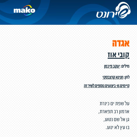
אגדה
קובי אוז
מילים:
יעקב פיכמן
לחן:
חנינא קרצבסקי
קיימים 15 ביצועים נוספים לשיר זה
על שפת ים כינרת
ארמון רב תפארת,
גן אל שם נטוע,
בו עץ לא ינוע.