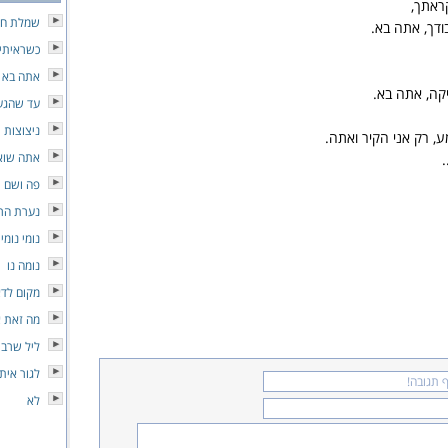
ראתך,
שמלת חל
דך, אתה בא.
כשראיתי 
אתה בא
קה, אתה בא.
עד שהגע
ניצוצות
, רק אני הקיר ואתה.
אתה שואל
.
פה ושם
נערת הר
נומי נומי
נומה נו
מקום לד
מה זאת 
ליל שרב
לגור איתו
לא