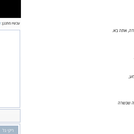
עכשיו מתנגן:
א
דה, אתה בא.
ע,
פה שנשרה
ריקי גל