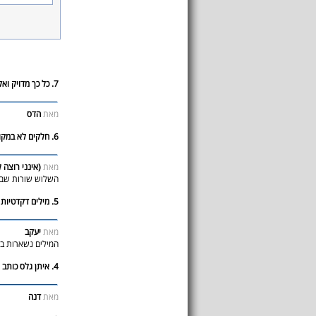
7. כל כך מדויק ואקטואלי מתמיד
מאת
הדס
6. חלקים לא במקום
מאת
(אינני רוצה
השלוש שורות שבא
5. מילים דקדטיות מגעילות
מאת
יעקב
המילים נשארות בש
4. איתן גלס כותב מדהים
מאת
דנה