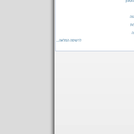
סומן
זה
מת
ה
לרשימה המלאה...