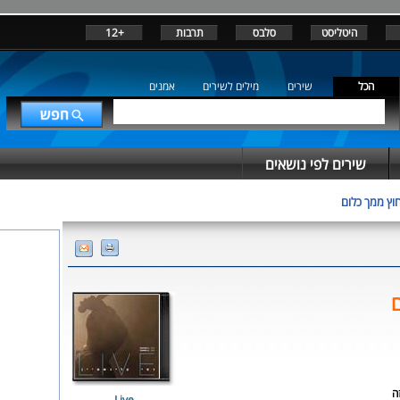
היטליסט
סלבס
תרבות
+12
הכל
שירים
מילים לשירים
אמנים
שירים לפי נושאים
וץ ממך כלום
ם
ה
Live