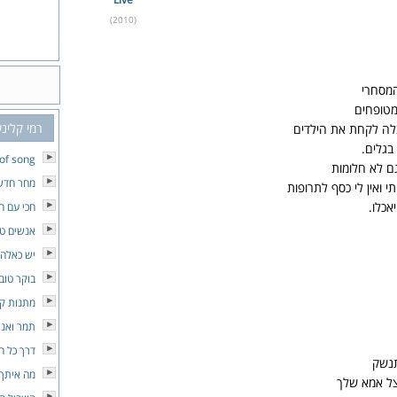
(2010)
המסחרי
מטופחים
רמי קלינש
לה לקחת את הילדים
בגלים.
 of song
ם לא חלומות
מחר חדש
 ואין לי כסף לתרופות
אכלו.
חכי עם ה
אנשים טו
יש כאלה
בוקר טוב 
מתנות ק
תמר ואני
דרך כל ה
תנשק
מה איתך
צל אמא שלך