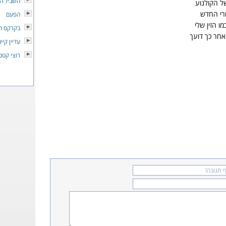
השביל המ
ל הקולנוע
רי החדש
הפעם
 הזין שלי
בקרקס ה
אחר כך דועך
עדיין קיי
רוצי קטנ