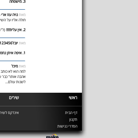
3. מישפחה
מאת
נויה עוז ארי 8876
חולה אליו על השי
2. אין עליו!!!!!
(ל"ת
מאת
יובל123456
1. איפה איתן נחמיאס גלס?
מאת
מיכל
למה הוא לא כותב 
אהבה אותו" כבר שכ
לשנות עולם...
ראשי
שירים
דף הבית
אינדקס לשירי
תקנון
הסדרי נגישות