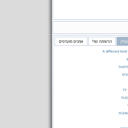
טיין
הרשימה שלי
אמנים מועדפים
A different kind
דמעות
בים
ילד
טנות
אהבות