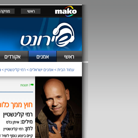
ראשי
מוזיקה
ראשי
אמנים
אקורדים
עמוד הבית
>
אמנים ישראלים
>
רמי קלינשטיין
>
ח
7 תגובות
חוץ ממך כלו
רמי קלינשטיין
מילים:
איתן גלס
לחן:
רמי קלינשטיין
קיים ביצוע נוסף לשיר ז