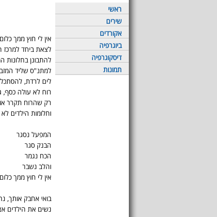
ראשי
שירים
אקורדים
אין לי חוץ ממך כלום
ביוגרפיה
לצאת ביחד למרכז 
דיסקוגרפיה
להתבונן בחלונות ה
תמונות
למתנ"ס שליד המזב
לים לרדת, להסתכל 
רוח לא עולה כסף, ג
רק שהרוח תקרר אותי
וחלומות הילדים לא י
המפעל נסגר
הבנק סגר
הכח נגמר
והלב נשבר
אין לי חוץ ממך כלום
בואי אחבק אותך, נ
נשים את הילדים א