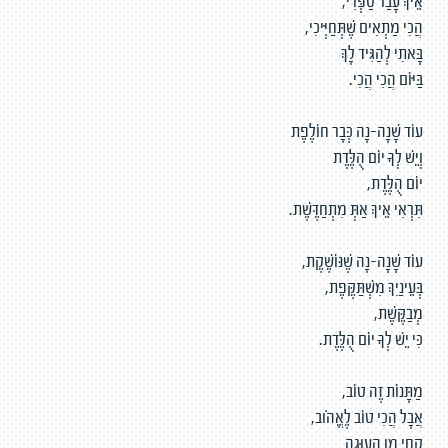
אֵיךְ עָבַר סַפְּרִי,
הֲכִי מַתְאִים שֶׁתְּחַיְּיכִי,
בָּאתִי לְהַגִּיד לָךְ
בַּיּוֹם הֲכִי הֲכִי.
עוֹד שָׁנָה-נָה כְּבָר חוֹלֶפֶת
וְיֵשׁ לְךָ יוֹם הֻלֶּדֶת
יוֹם הֻלֶּדֶת,
תִּרְאִי אֵיךְ אַתְּ מִתְחַדֶּשֶׁת.
עוֹד שָׁנָה-נָה שֶׁנּוֹשֶׁקֶת,
בְּעֵינַיִךְ מִשְׁתַּקֶּפֶת,
מְבַקֶּשֶׁת,
כִּי יֵשׁ לְךָ יוֹם הֻלֶּדֶת.
מַתָּנוֹת זֶה טוֹב,
אֲבָל הֲכִי טוֹב לֶאֱהֹוב,
קְחִי מִן הָעוּגָה