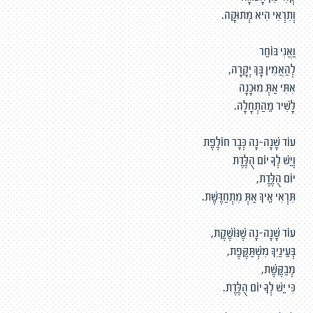
וְתִרְאִי הִיא מְתוּקָה.
וַאֲנִי בּוֹחֵר
לְהַאֲמִין בָּךְ יְקָרָה,
אִתִּי אַתְּ מוּכָנָה
לָשִׁיר מֵהַתְחָלָה.
עוֹד שָׁנָה-נָה כְּבָר חוֹלֶפֶת
וְיֵשׁ לְךָ יוֹם הֻלֶּדֶת
יוֹם הֻלֶּדֶת,
תִּרְאִי אֵיךְ אַתְּ מִתְחַדֶּשֶׁת.
עוֹד שָׁנָה-נָה שֶׁנּוֹשֶׁקֶת,
בְּעֵינַיִךְ מִשְׁתַּקֶּפֶת,
מְבַקֶּשֶׁת,
כִּי יֵשׁ לְךָ יוֹם הֻלֶּדֶת.