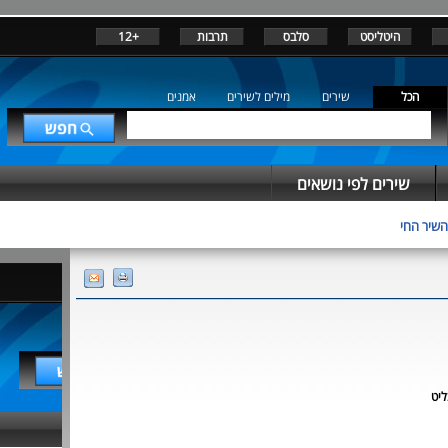
היטליסט
סלבס
תרבות
+12
הכל
שירים
מילים לשירים
אמנים
שירים לפי נושאים
השיר החי
ליט