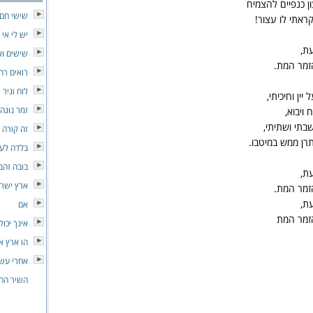
ן כנפיים להצמיח
שישי חם
קראתי לו עצור!
יש לי אי
ת,
שישים ו
זמר המת.
רואים רח
לוח וגיר
ין וחיכיתי,
זמר נוגה
 ויבוא,
בתי ושתיתי,
זה קורה
רן ממש במיטבו.
בלדה לעו
בובה זהב
ת,
ארץ ישר
זמר המת.
ת,
אם
זמר המת
אינך יכול
הו ארץ א
אחרי עש
השיר החי