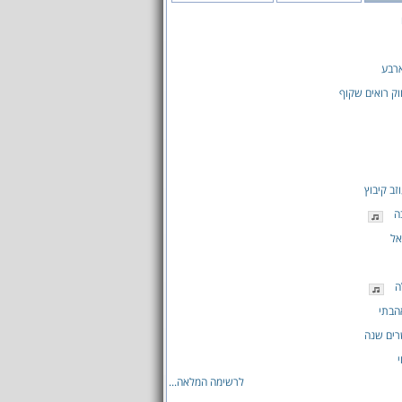
ארבע
וק רואים שקוף
זב קיבוץ
ה
אל
ה
הבתי
רים שנה
לרשימה המלאה...