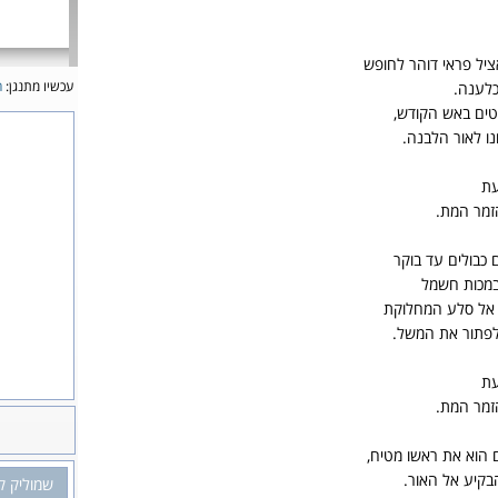
אציל פראי דוהר לחופש
עכשיו מתנגן:
ה
כלענה.
טים באש הקודש,
נו לאור הלבנה.
עת
זמר המת.
 כבולים עד בוקר
במכות חשמל
 אל סלע המחלוקת
לפתור את המשל.
עת
זמר המת.
ם הוא את ראשו מטיח,
בקיע אל האור.
שמוליק ק