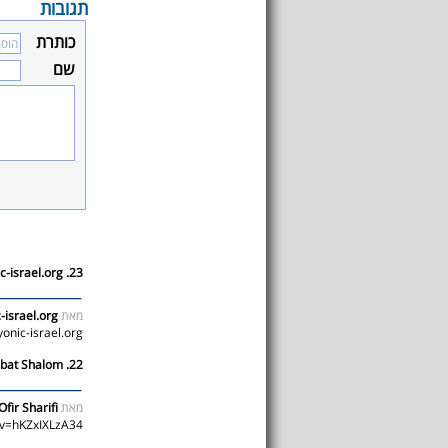
תגובות
כותרת
שם
23. http://www.cryonic-israel.org
מאת
-israel.org
yonic-israel.org
22. Shabat Shalom!!!
מאת
Ofir Sharifi
?v=hKZxIXLzA34