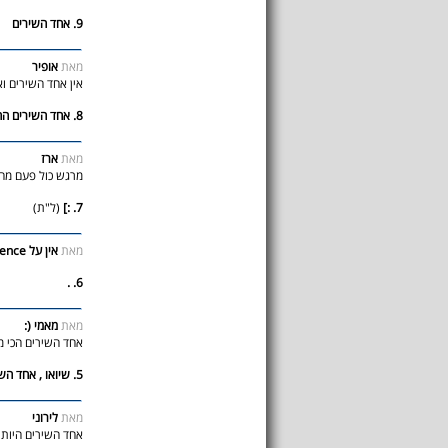
9. אחד השירים
מאת
אופיר
אין אחד השירים וא
8. אחד השירים החזקים
מאת
ארז
מרגש כול פעם מח
7. :]
(ל"ת)
מאת
אין על Evanescence
6. .
מאת
מאמי (:
אחד השירים הכי מ
5. שיואו , אחד השירים .
מאת
לירוני