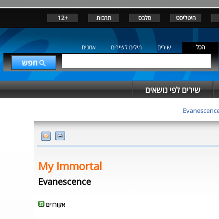
היטליסט
סלבס
תרבות
+12
הכל
שירים
מילים לשירים
אמנים
שירים לפי נושאים
Evanescenc
My Immortal
Evanescence
אקורדים