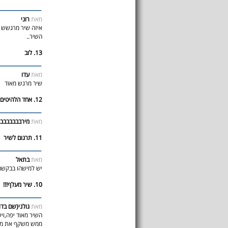
מאת
רוני
איזה שיר מרגשש !
השיר..
13. לוב
מאת
עדו
שיר מרגש מאוד
12. אחד הלהיטיםםםםםםםםם
מאת
מירבבבבבבב
11. תרגום לשיר
מאת
בתאל
יש למישהו בבקשה
10. שיר מעלף!!!
מאת
גולני(שם בדוי
השיר מאוד יפה,ויש
ממש משקף את מי ש