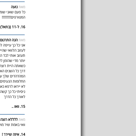
מאת
נועה
כל פעם שאני שומע
המטורפים!!!!!!!!!!
16. ל-11 (בתאל)
מאת
הנה התרגום :
אני כל כך עייפה ל
לעזוב הלוואי שהיי
תעזוב אותי לבד ה
יותר מדי שהזמן ל
כשאתה היית רוצה 
דרך כל השנים האלו
המהדהדים שלך עכ
החלומות הנעימים 
לא ייראו לרפא כאב
ניסיתי כל כך קשה
לאורך כל הדרך
15. וואו ..
מאת
ללללא רוצה ל
וואי באמת שיר מו
14. איזה שיירר !