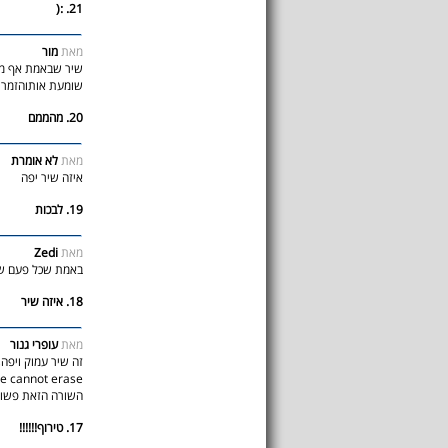
21. :(
מאת
מור
שיר שבאמת אף מיל
שומעת אותוהזמרת
20. מהממם
מאת
לא אומרת
איזה שיר יפה
19. לבכות
מאת
Zedi
באמת שכל פעם שאנ
18. איזה שיר
מאת
עופרי גנור
ime cannot erase
השורה הזאת פשוט 
17. טירוף!!!!!!