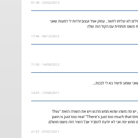
23/02/2013 - 01:38
ים לא יצליחו לתאר.. עמוק אפל ועצוביורדות לי דמעות שאני
 פשוט תותחית עם הקול הזה שלה
06/12/2012 - 17:46
14/09/2012 - 11:50
י שומע ת׳שיר בא לי לבכות...
13/08/2011 - 14:47
זה שיר עמוק ויפה, יש פה משהו שהוא ממש מרגש ויש את השורה הזאת "This
pain is just too real "There's just too much that t
ממש יפה אני לא יודעת להסביר אבל השיר הזה פשוט מושלם.
07/07/2011 - 21:57