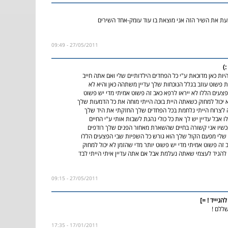
ת את השיר הזה אני מוצאת בו עוד עומק-אחד השירים
27/05/2011 - 09:49
)
היות כאן מדוכאת ע"י כל הפחדים הילדותיים שלי ואם אתה חייב
ת פשוט עוזב בגלל הנוכחות שלך עדיין משתהה כאן והיא לא
פצעים הללו לא ייראו לרפא כאב זה פשוט אמיתי מדי יש פשוט
א יכול למחוק כשאתה היית בוכה הייתי מוחה את כל הדמעות שלך
לצרוח הייתי נלחמת בכל הפחדים שלך החזקתי את היד שלך
 אבל עדיין יש לך את כל כולי נהגת לשבות אותי ע"י החיים
שיו אני קשורה בחיים שהשארת מאחור הפנים שלך רודפים
שלי מפעם הקול שלך הוא גורש כל השפיות שבי הפצעים הללו
 זה פשוט אמיתי מדי יש פשוט יותר מדי שהזמן לא יכול למחוק
 להגיד לעצמי שאתה נעלמת אבל אם אתה עדיין איתי הייתי לבד
27/05/2011 - 09:15
הגיייד ! =]
שללם !
17/01/2011 - 17:35