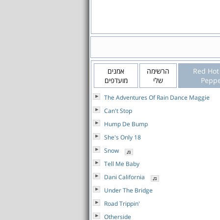
אמנים
הרשימה
Red Hot 
מועדפים
שלי
Peppe
The Adventures Of Rain Dance Maggie
Can't Stop
Hump De Bump
She's Only 18
Snow
Tell Me Baby
Dani California
Under The Bridge
Road Trippin'
Otherside