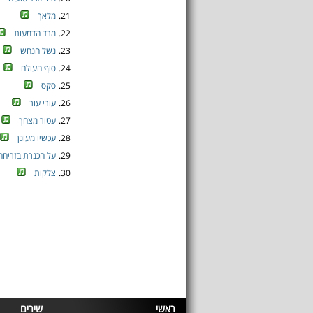
21.
מלאך
22.
מרד הדמעות
23.
נשל הנחש
24.
סוף העולם
25.
סקס
26.
עורי עור
27.
עטור מצחך
28.
עכשיו מעונן
29.
על הכנרת בזריחה
30.
צלקות
ראשי
שירים