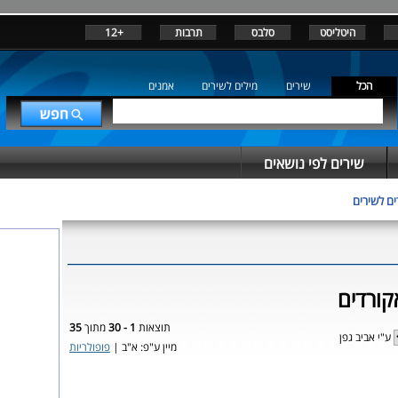
היטליסט
סלבס
תרבות
+12
הכל
שירים
מילים לשירים
אמנים
שירים לפי נושאים
ים לשירים
קורדים
תוצאות
1 - 30
מתוך
35
ע"י אביב גפן
מיין ע"פ: א"ב |
פופולריות