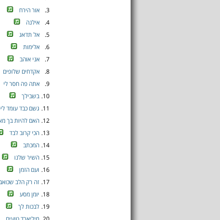
3.
אור הירח
4.
אילנה
5.
אל תדאג
6.
אלימות
7.
אני אוהב
8.
אקדחים שלופים
9.
אתה פה חסר לי
10.
בשבילך
11.
גשם כבד עומד ליפ
12.
האם להיות בך מא
13.
הכי קרוב לבד
14.
המכתב
15.
השיר שלנו
16.
ועם הזמן
17.
זה רק הלב שכואב
18.
יומן מסע
19.
לבכות לך
20.
מיליארד טועים