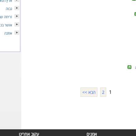
ארץ הפוכ
גבוה
זריחה שח
אושר בכפ
אחכה
1
2
הבא >>
אמנים
עקוב אחרינו