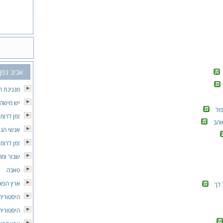
אביב גפן
מנגינת ה
יש מישה
ול
זמן לרומן
והב
אנשי הג
זמן לרומן
שבור ומח
טאבה
ארץ הפוכ
 לך
היסטוריה
היסטוריה