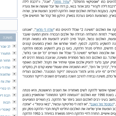
עתיד מתוק
", "אנה", ו-"רכבת לילה
רכבת לילה לקהיר" כתב אהוד בנאי, בן דודו של יובל שעשה אז את צעדיו
זיקה. בעקבות הצלחת האלבום יצאה הלהקה לסיבוב הופעות ארוך, שהיה
רץ, כשהופעת הסיום נערכת בפארק הירקון מול קהל של חמישים אלף
שלח לי מלאך
", "ואנחנו
אפשרי". למרות ההצלחה הגדולה של אלבום הבכורה והזמן המועט שעבר
משינה
ופעות, האלבום נכשל, הקהל סירב להגיע להופעות ולא נמצאה חברת
נה להשקיע בלהקה. לבסוף, לאחר שחרשו את הארץ במופעים קטנים
לב שבור 
ים חדשים, החליט מנהל הלהקה, בועז בן ציון, להשקיע מכספו והלהקה
שיחררה בשנת 1988 את אלבומה השלישי "משינה 3" שכלל את השירים "כל יום אני בולש",
תתעורר
 שלנו". גם האלבום הזה כשל מסחרית ומשינה, שניצבה בצומת דרכים לא
תחזור תח
פיק יעקב גלעד להפיק אלבום אוסף שיחזיר את הקהל. לאלבום האוסף
ריז", "בדרך אל הים", "היא התווכחה איתו שעות" שיצא קודם רק בתקליט
שלח לי 
ילדים "מי יודע מדוע ולמה" והנעימה "ריקוד המכונה". האלבום הצליח
שלמונזה
ל כולם, משינה נבחרה להרכב השנה במצעדים השונים ו"ריקוד המכונה"
שלג צח
רני בפריז
וסף איפשר ללהקה לשים מאחוריה את השנים הראשונות, והיא פנתה
לדרך מוזיקלית חדשה. בשנת 1990 יצא האלבום "העמותה לחקר התמותה" שהתאפיין בסגנון
רכבת ליל
ונחשב בעיני רבים לאלבום הטוב ביותר של הלהקה. בין השירים המופיעים
רכבות
"
הספסל מול האגם
", "אז למה לי פוליטיקה עכשיו", "בואי וניפול" ו- "אחכה
וב הופעות ארוך שליווה את האלבום החליטו לקחת חברי הלהקה פסק זמן
קאנטרי ג'
ארוך והתמקדו בפרוייקטים אישיים. החזרה לחיי הלהקה הייתה מפוארת במיוחד: ב-1992 הלהקה