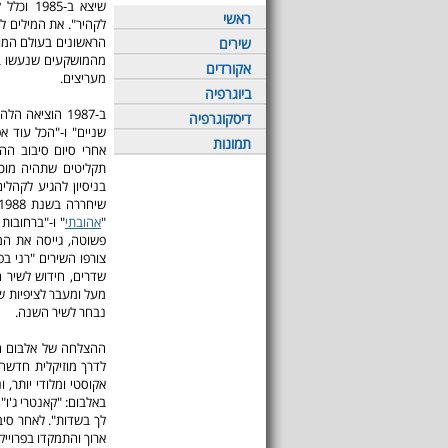
שיצא ב-1985 וכלל להיטים כמו "אופטיקאי מדופלם", "
ראשי
לקהיר". את המילים ל"
הראשונים בעולם המו
שירים
מהמושקעים שנעשו בא
אקורדים
מעריצים.
ביוגרפיה
ב-1987 הוציאה הלהקה את האלבום "משינה 2" שכלל להיטים כמו "
דיסקוגרפיה
שניים" ו-"הכל עוד 
תמונות
אחרי סיום סיבוב הה
תקליטים שתהיה מוכ
בניסיון להגיע לקהל
"
אהובתי
" ו-"ברחובות
פשוטה, גייסה את המ
צורפו השירים "רני בפ
שדרים, חידוש לשיר ה
מעל ומעבר לציפיות ש
נבחר לשיר השנה.
ההצלחה של אלבום הא
אקוסטי ומלודי יותר, 
באלבום: "קאנטרי ג'ו", 
לך בשדות". לאחר סיב