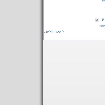
שב
וק
השטח
לרשימה המלאה...