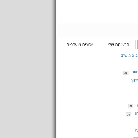
הרשימה שלי
אמנים מועדפים
ביום מושלם
זור
מלאך
ה
ו