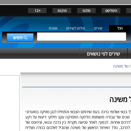
היטליסט
סלבס
תרבות
+12
הכל
שירים
מילים לשירים
אמנים
שירים לפי נושאים
ה של משינה
 משינה
הכירו יובל בנאי ושלומי ברכה בעת שירותם הצבאי והתחילו לנגן מוזיקה במועדוני
 שנים של עבודה משותפת הלהקה התפרקה עקב חילוקי דיעות על רקע
לדרכים אחרות. לבסוף, לאחר פגישה מקרית בין ברכה ובנאי, וצירופם של
יין להרכב, נולד האיחוד הראשון של משינה שהוביל לאלבום בכורה מצליח