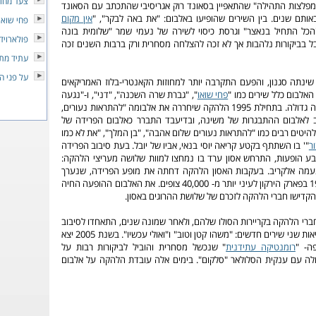
צעד מחו
מפלצות התהילה" שהתאפיין בסאונד רוק אגריסיבי שהתכתב עם הסאונד
ותם שנים. בין השירים שהופיעו באלבום: "את באה לבקר", "
אין מקום
פחי שואו
"הכל התחיל בנאצר" וגרסת כיסוי לשירה של נעמי שמר "שלומית בונה
פולארויד
ל בביקורות נלהבות אך לא זכה להצלחה מסחרית ורק ברבות השנים זכה
עתיד מת
על פני 
שוב שינתה סגנון, והפעם התקרבה יותר למחוזות הקאנטרי-בלוז האמריקאים
האלבום כלל שירים כמו "
פחי שואו
", "גברת שרה השכנה", "דני", ו-"נגעה
בשמיים" וזכה להצלחה גדולה. בתחילת 1995 הלהקה שיחררה את אלבומה "להתראות נעורים,
לאלבום ההתבגרות של משינה, ובדיעבד התברר כאלבום הפרידה של
היטים רבים כמו "להתראות נעורים שלום אהבה", "בן המלך", "את לא כמו
ר
"' בו השתתף בקטע קריאה יוסי בנאי, אביו של יובל. בעת סיבוב הפרידה
 הופעות, התרחש אסון ערד בו נמחצו למוות שלושה מעריצי הלהקה:
ונעמה אלקריב. בעקבות האסון הלהקה דחתה את מופע הפרידה, שנערך
לבסוף באוקטובר 1995 בפארק הירקון לעיני יותר מ- 40,000 צופים. את האלבום ההופעה החיה
 הקדישו חברי הלהקה לזכרם של שלושת ההרוגים באסון.
רי הלהקה בקריירות הסולו שלהם, ולאחר שמונה שנים, התאחדו לסיבוב
הופעות ארוך ואף הוציאות שני שירים חדשים: "משהו קטן וטוב" ו"ואולי עכשיו". בשנת 2005 יצא
ה- "
רומנטיקה עתידנית
" שנכשל מסחרית והוביל לביקורות רבות על
 עם ענקית הסלולאר "סלקום". בימים אלה עובדת הלהקה על אלבום