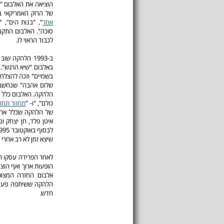
הוציאה את האלבום "
של הרוק האמריקאי בא
אחר
", "בנות הים", 
סוכה". האלבום התקב
לכבוד הראוי לו.
ב-1993 הלהקה 
באלבום "שיא הרגש". 
שלום אהבה" שנחשב 
הלהקה. האלבום כלל ל
כולם", "ו- "
תחזור תחזו
של הלהקה שכלל ארבע
איטן פלד, חן יצחק 
שיצא זמן לא רב אחרי
לאחר הפרידה עסקו חב
אלבום החזרה המצופ
הלהקה ששיתפה פעולה
חדש.