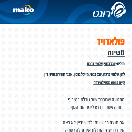
פולארויד
משינה
מילים:
יובל בנאי
ו
שלומי ברכה
לחן:
שלומי ברכה
,
יובל בנאי
,
מייקל בנסון
,
אבנר חודורוב
ו
איגי דיין
קיים ביצוע נוסף לשיר זה
התנועה שגוברת שוב גובלת בטירוף
בחורה שעוברת מבליטה את הגוף
אם חוצה כביש עם ילד שעדיין לא ראה
איך כבו שמי התכלת איך עולה סערה