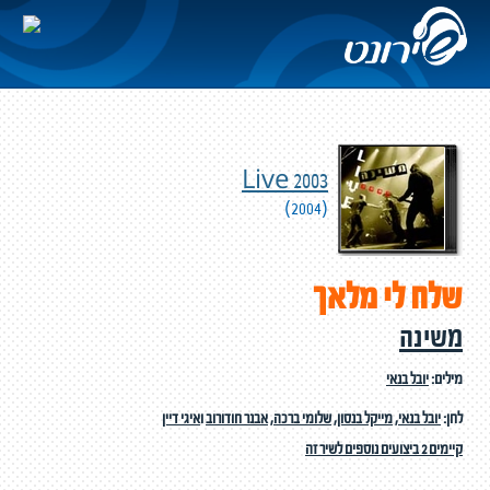
Live 2003
(2004)
שלח לי מלאך
משינה
מילים:
יובל בנאי
לחן:
יובל בנאי
,
מייקל בנסון
,
שלומי ברכה
,
אבנר חודורוב
ו
איגי דיין
קיימים 2 ביצועים נוספים לשיר זה