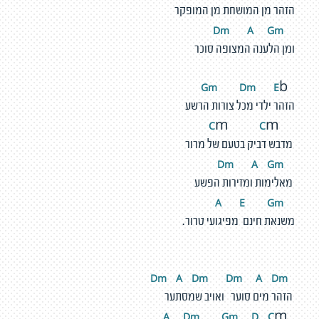
הזהר מן המושחת מן המופקר
m
A
G
m
D
ומן הלענה המצופה סוכר
m
D
m
E
G
b
הזהר ילדי מכל צורות הרשע
C
C
m
m
מדבש דביק בטעם של מרור
m
A
G
m
D
מאלימות ומזירות הפשע
E
G
m
A
משנאת חינם מפיגועי טרור.
m
A
D
m
D
m
A
D
m
D
הזהר מים סוער ואויב שמסתער
D
m
G
m
D
C
A
m