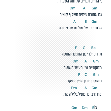
כי החיים תלויים על חוט השערה.
m
A
G
m
D
גם אהובה עיתים תשלוף קוציה
E
G
m
A
אל תסדק אל מול מראה שבורה.
C
Bb
F
תרחק ילדי מן הזומם והחוטא
m
A
G
m
D
מהקוצים ומן העשב השוטה
C
G
m
F
מהנקטף ומן העץ הנעקר
m
A
G
m
D
וקח גרביים ומעיל בלילה קר.
m
D
m
E
G
b