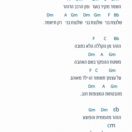
השמר מקיר בוער ומן הרכב הדוהר
m
A
G
m
D
m
G
m
F
Bb
D
שלנצח בני שלנצח בני שלנצח בני רק תישמר.
C
Bb
F
הזהר מן הקללה הלא כתובה
m
A
G
m
D
משטח ההפקר בשם האהבה
C
G
m
F
על עצמך תשמור הו ילד מאוהב
m
A
G
m
D
מהבטחות המצופות זהב.
m
D
m
E
G
b
הזהר מהממית והפוצע
C
m