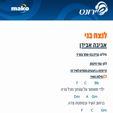
לנצח בני
אביבה אבידן
מילים:
נורית בת-שחר צפריר
לחן:
עוזי חיטמן
קיימים 2 ביצועים נוספים לשיר זה
מילות השיר
C
Bb
F
ילדי תשמור על עצמך מכל צרה
m
A
G
m
D
ברחוב העיר ובסמטה צרה.
F
C
G
m