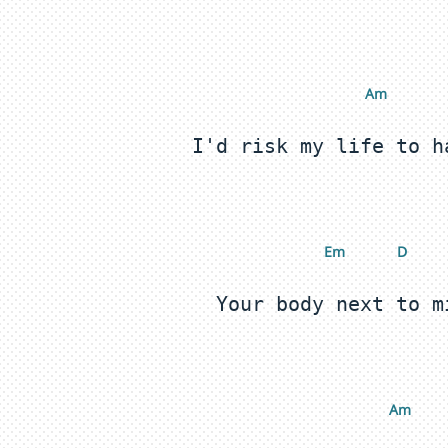
 A
m
 E
m
 D
 A
m