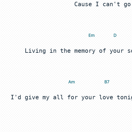
 E
m
 D
 A
m
 B7