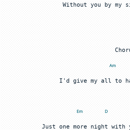
 A
m
 E
m
 D