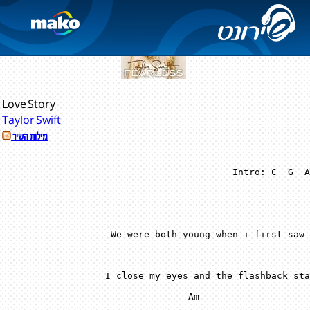
Fearless
(2008)
Love Story
Taylor Swift
מילות השיר
Intro:
 C
 G
 A
Am 