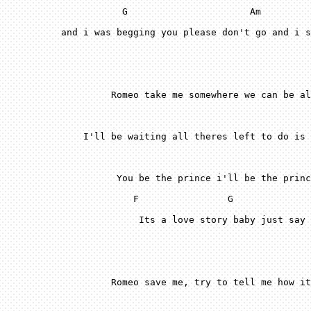
 G
 A
m
 F
 G