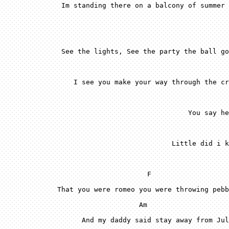
 F
 A
m