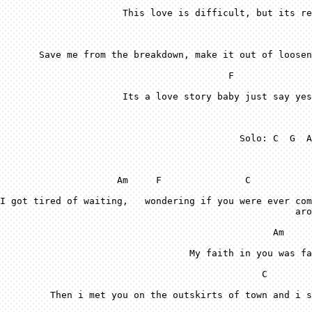
 F
Solo:
 C
 G
 A
 A
m
 F
 C
I got tired of waiting,   wondering if you were ever com
 A
m
 C