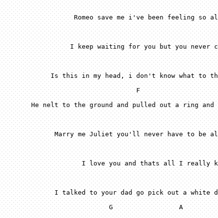
 F
 G
 A