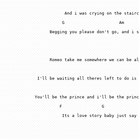
 G
 A
m
 F
 G