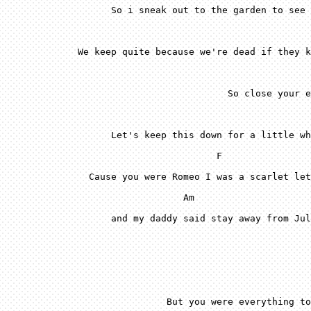
 F
 A
m