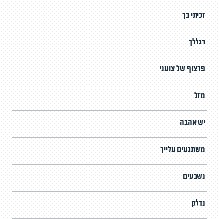
זכיתי בך
בגללך
פרצוף של צועני
מזל
יש אהבה
משתגעים עלייך
נשבעים
נדלק