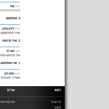
מאת
שיר
נדירררררררררררר
3. מושלםםם
מאת
לירון כחלון
שירר מושלםםםם ומ
2. שייר מרגשש
מאת
מאי לוי
שיר מרגשש והמילי
1. שיר מושלממם..
מאת
נועה כהן
ששיירר מעעלףף.
ראשי
שירים
דף הבית
אינדקס לשירי
תקנון