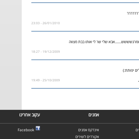
רררררר
26/01/2010 - 23:03
רגשששש.......אבא שלי שר לי אותו בבת מצווה
19/12/2009 - 18:27
ם יפותת:)
25/10/2009 - 19:49
אמנים
עקוב אחרינו
ם
אינדקס אמנים
Facebook
אקורדים לשירים