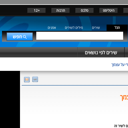
היטליסט
סלבס
תרבות
+12
הכל
שירים
מילים לשירים
אמנים
שירים לפי נושאים
י על עצמך
מך