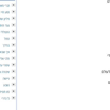
ם
חברי מא
מסע חיי
מיליון ש
צעד תימנ
התפללי י
המזל
בגללך
איך שבא
י
תלכי אלי
שימרי על
לעולם
שיכורה א
עיישה
ם
נשבע
כמו תפיל
כל נדרי