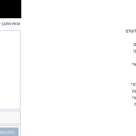
עכשיו מתנגן:
ש
לעולם
ם
י
רי
רי
עת
י
חיים מש