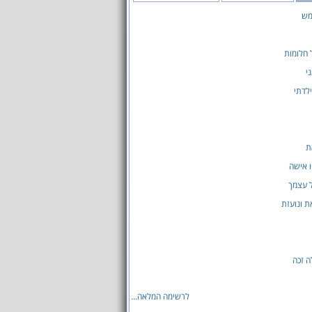
מש
ל חלומות
י
לדתי
ת
ו אישה
 עצמך
ת ונועזת
ה זכה
לרשימה המלאה...