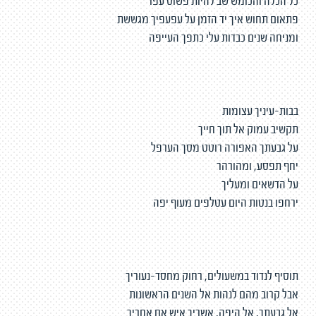
כל הכלה והכומש שב להיות פשוט עפר
פתאום תחוש איך יד הזמן על עפעפיך מגששת
ומניחה שנים כבדות עלי כתפך העייפה
בבות-עיניך עצומות
תקשיב עמוק אל תוך חייך
על גבעתך האפורה רוטט מסך הערפל
יחף תפסע, ומהורהר
על הדשאים ומעליך
ירחפו בנטות היום עטלפים מעוף יפה
תוסיף לנדוד במשעולים, רחוק מחסד-נעוריך
אבל קרוב מהם לנהות אל השנים הראשונות
אל גבעתך, אל היפה, אשריך איש אם אחריך