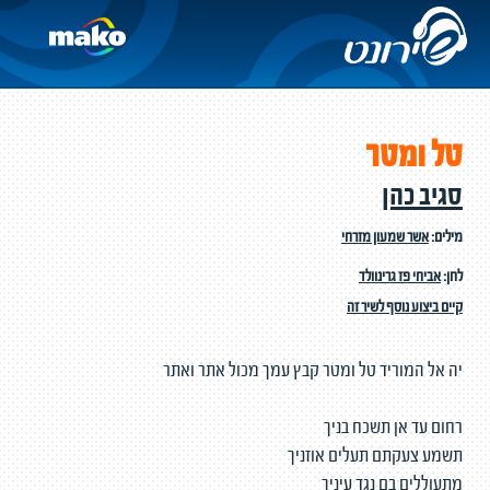
טל ומטר
סגיב כהן
מילים:
אשר שמעון מזרחי
לחן:
אביחי פז גרינוולד
קיים ביצוע נוסף לשיר זה
יה אל המוריד טל ומטר קבץ עמך מכול אתר ואתר
רחום עד אן תשכח בניך
תשמע צעקתם תעלים אוזניך
מתעוללים בם נגד עיניך