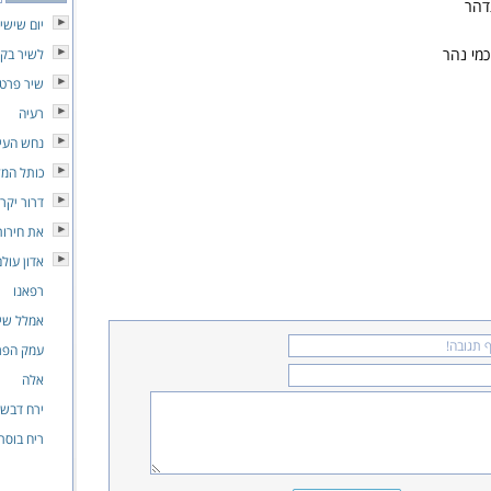
דהר
יום שישי
כמי נהר
לשיר בקו
שיר פרטי
רעיה
נחש העי
כותל המז
דרור יקר
את חירות
אדון עול
רפאנו
אמלל שי
עמק הפר
אלה
ירח דבש
ריח בוסת