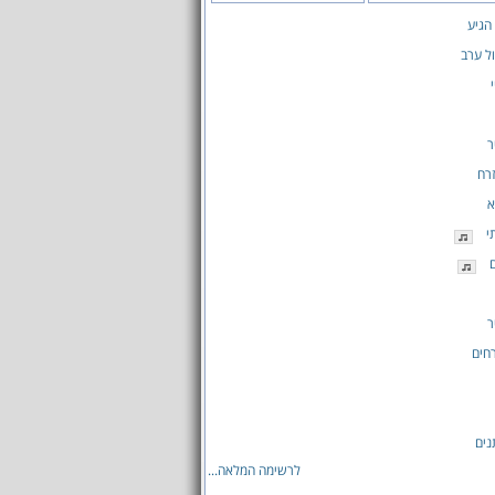
 הגיע
ל ערב
ר
רח
א
י
ם
ר
חים
נים
לרשימה המלאה...