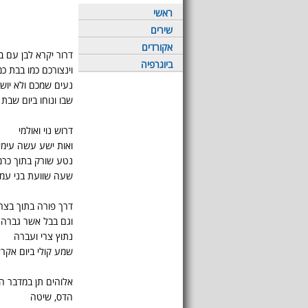
ראשי
שירים
אקורדים
דרור יקרא לבן עם ב
ביוגרפיה
וינצורכם כמו בבת כמ
נעים שמכם ולא יוש
שבו ונוחו ביום שבת
דרוש נוי ואולמי
ואות ישע עשה עימי
נטע שורק בתוך כרמ
שעה שוועת בני עמי 
דרך פורה בתוך בצר
וגם בבל אשר גברה
נתוץ צרי ועברה
שמע קולי ביום אקרא
אלוהים תן במדבר ה
הדס, שיטה