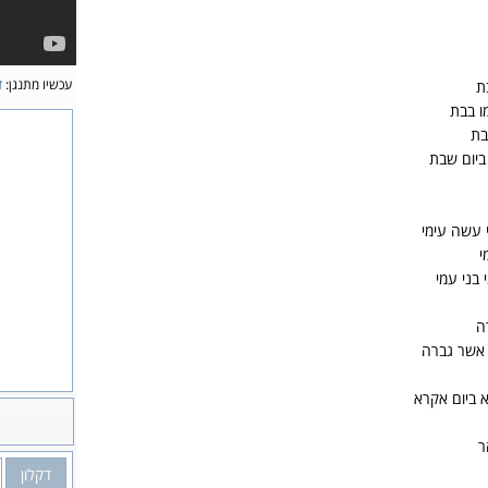
עכשיו מתנגן:
ד
ת
ו בבת
בת
 ביום שבת
 עשה עימי
י
בני עמי
ה
 אשר גברה
 ביום אקרא
ר
דקלון