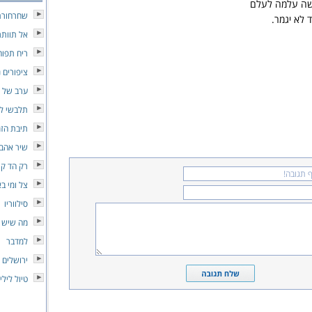
שה עלמה לעלם
שחרחורת
לא יגמר.
אל תוותר
ריח תפוח
ציפורים 
ערב של 
תלבשי לב
תיבת הז
שיר אהבה
רק הד קו
צל ומי ב
סילווריו
מה שיש ל
למדבר
ירושלים 
טיול לילי