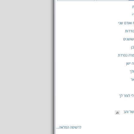
י
 ואודם שני
נודדות
שושנים
ן
מרה נפרדת
 ישן
לך
אר
י לומר לך
של זהב
לרשימה המלאה...