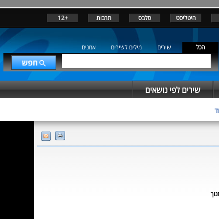
היטליסט
סלבס
תרבות
+12
הכל
שירים
מילים לשירים
אמנים
שירים לפי נושאים
ד
נוך