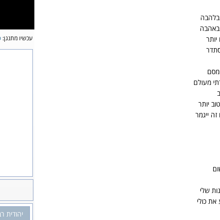
 בלהבה
 באהבה
עכשיו מתנגן:
פ
יותר
מסתדר
 מסם
י מעולם
וב יותר
זה ייגמר
ום
ות שלי
את כולי
יהודית רב