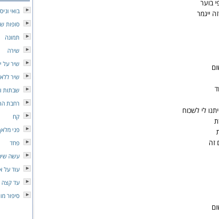
י בוער
בואי וניס
 ייגמר
סופות של
תמונה
שירה
שיר על יו
ום
שיר ללא
ד
שבתות וח
רחבת הרי
תנו לי לשכוח
קח
ת
פני מלאך
 זה
פחד
עשה שיהי
עוד על א
עד קצה 
סיפור מו
ום