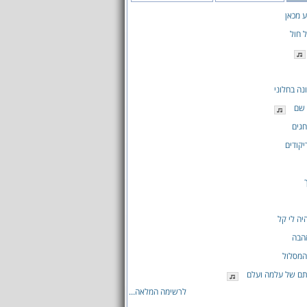
ע מכאן
 חול
נה בחלוני
 שם
גים
קודים
ה לי קל
הבה
המסלול
תם של עלמה ועלם
לרשימה המלאה...