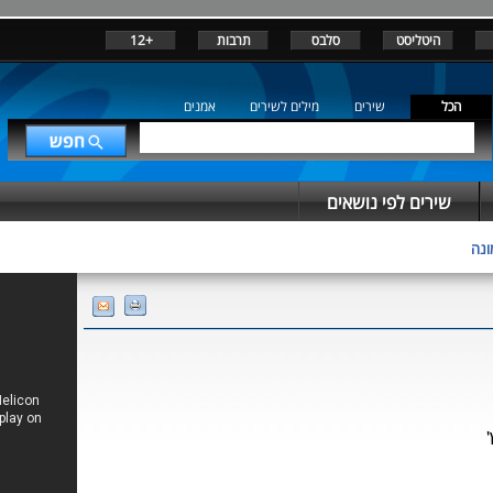
היטליסט
סלבס
תרבות
+12
הכל
שירים
מילים לשירים
אמנים
שירים לפי נושאים
ונה
'