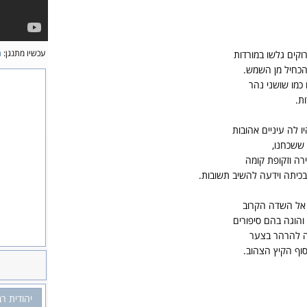
עכשיו מתנגן:
ת
וקים גלשו במורדות
הכחיל מן השמש.
כמו שושני נהר
ות.
ו לה עיניים אהובות
 ששכחנו,
רה וזקופת קומה
בכיתה וידעה להשיב תשובות.
 אל השדה הקרוב
והוגה בהם סיפורים
ה להרהר בצער
וף הקיץ הצהוב.
יהודית רב