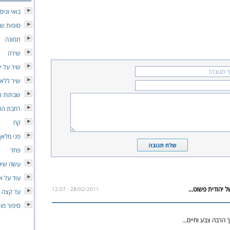
בואי וניס
סופות של
תמונה
שירה
שיר על יו
שיר ללא
שבתות וח
רחבת הרי
קח
פני מלאך
פחד
עשה שיהי
עוד על א
28/02/2011 - 12:07
עד קצה 
סיפור מו
 הרבה צבע וחיים...