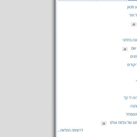
ע מכאן
 חול
נה בחלוני
 שם
גים
קודים
ה לי קל
הבה
המסלול
תם של עלמה ועלם
לרשימה המלאה...