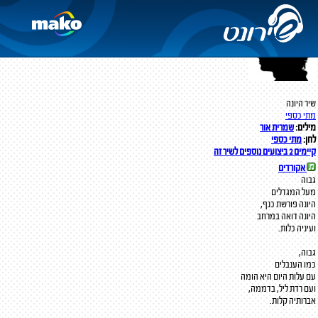
צד א' צד ב'
(1978)
שיר היונה
מתי כספי
מילים:
שמרית אור
לחן:
מתי כספי
קיימים 2 ביצועים נוספים לשיר זה
אקורדים
גבוה
מעל המגדלים
היונה פורשת כנף,
היונה דואה במרחב
ועיניה כלות.
גבוה,
כמו הענבלים
עם עלות היום היא הומה
ועם רדת ליל, בדממה,
אברותיה קלות.