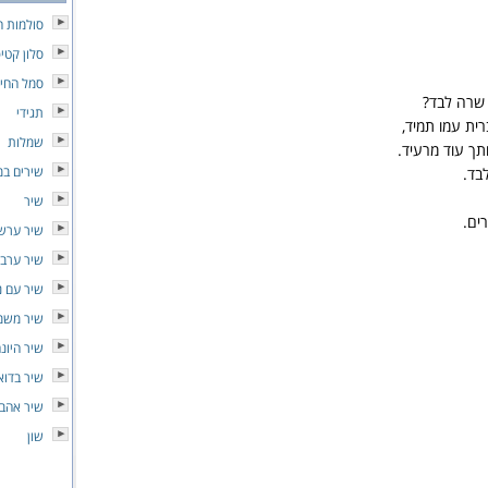
סולמות ח
סלון קטי
סמל החיי
 שרה לבד?
תגידי
ת עמו תמיד,
שמלות
תך עוד מרעיד.
שירים במ
בד.
שיר
ים.
שיר ערש
שיר ערב
שיר עם נ
שיר משמ
שיר היונ
שיר בדוא
שיר אהב
שון