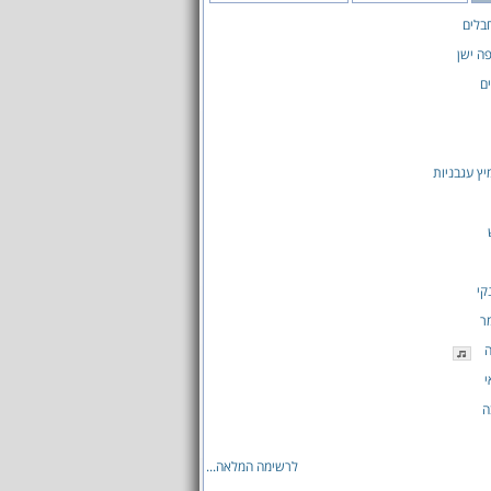
בלים
פה ישן
ם
יץ עגבניות
קי
ר
ה
י
ה
לרשימה המלאה...