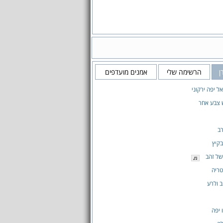
ן
הרשימה שלי
אמנים מועדפים
ל יפה ירקוני
 צבע אחר
ב
קיץ
של זהב
טריה
ב ולרע
 יפה