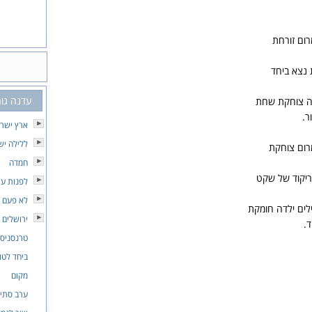
ום זורחת
 נצא ביחד
עדנה גור
ה צוחקת שחת
ר.
ארץ ישרא
ללילה יש
רום צוחקת
חמדה
ריקוד של שקט
לפנות ער
לא פעם ב
לים ילדה חומקת
ירושלים 
.
טרנסניס
ביחד לטו
מקום
ערב סתיו