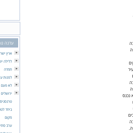
עדנה גור
ה
ה
ארץ ישרא
ללילה יש
ים
יר
חמדה
לפנות ער
ה
לא פעם ב
ה
ירושלים 
 נכנס
טרנסניס
ביחד לטו
ים
מקום
ה
ערב סתיו
ה.