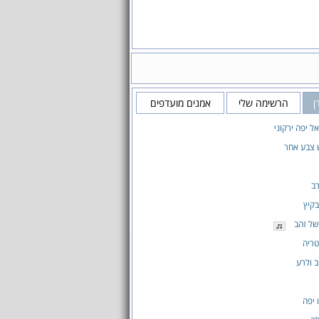
ן
הרשימה שלי
אמנים מועדפים
ל יפה ירקוני
 צבע אחר
ב
קיץ
של זהב
טריה
ב ולרע
 יפה