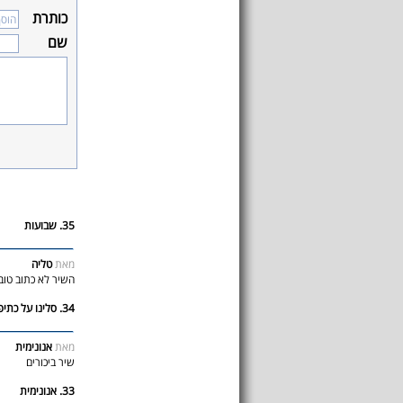
כותרת
שם
35. שבועות
מאת
טליה
השיר לא כתוב טוב
34. סלינו על כתיפנו
מאת
אנונימית
שיר ביכורים
33. אנונימית