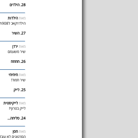
28. הילדים
מאת
הילדות
הילדװקאכ ל908תץחוינני
27. השיר
מאת
ירדן
שיר משעמם
26. חחחח
מאת
חיחיחי
שיר חמוד!
25. לייק
מאת
לייקיסטית
לייק בטרוף!
24. סליחה...
מאת
חסן
הסרטונים לא עובד