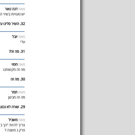
מאת
דנה נאור
יש טעויות בשיר ה
32. השיר סלינו על כתפינו
מאת
יובל
עדי
31. מה זה?
מאת
חסוי
מה זה מקשותנו
30. מה זה
מאת
תמר
מה זה מבשן
29. שורה לא נכונה
מאת
משכיל
צריך להיות "הך ב
פרק ג משנה ד