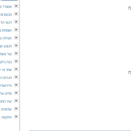
אשורר ש
!
הבוצנים
דנוור הדי
ושמחת ב
תפילה של
הכובע של
צור משלו
בנה ביתך
אחד מי י
!
הנרות הל
ולירושלי
סלינו על 
שיר המס
שלומית ב
התקווה -