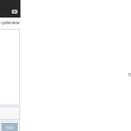
עכשיו מתנגן:
ס
!
עממי