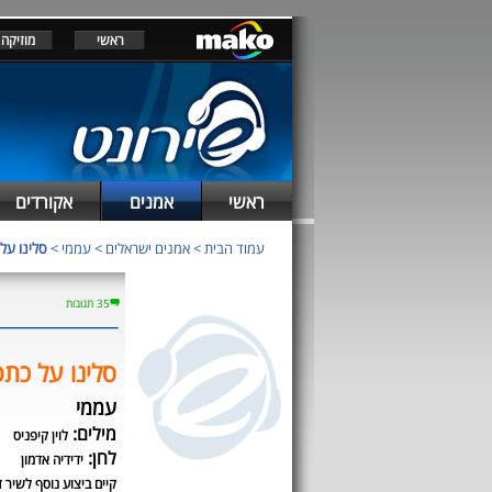
ראשי
מוזיקה
ראשי
אמנים
אקורדים
עמוד הבית
>
אמנים ישראלים
>
עממי
>
סלינו על 
35 תגובות
סלינו על כתפ
עממי
מילים:
לוין קיפניס
לחן:
ידידיה אדמון
קיים ביצוע נוסף לשיר ז