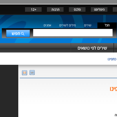
היטליסט
סלבס
תרבות
+12
הכל
שירים
מילים לשירים
אמנים
שירים לפי נושאים
כתפינו
ינו
ה