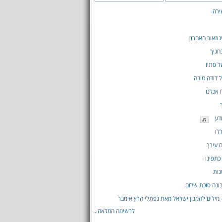
ירה
נוזאור האחרון
חגיך
 סתיו
 דודה טובה
 אכלנו
ודע
לו
ם עירך
כתפינו
כות
ונה סוכת שלום
 מילים להמנון ישראל מאת נפתלי הרץ אימבר
לרשימה המלאה...