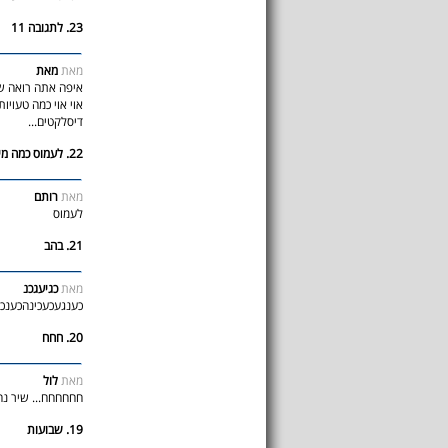
23. לתגובה 11
מאת
מאת
איפה אתה רואה שכ
אוי אוי כמה טעויו
דיסלקטים...
22. לעמוס כמה מילים
מאת
רותם
לעמוס
21. בהב
מאת
כגיעגכנ
כענגעכעכינהכענכ
20. חחח
מאת
לול
חחחחחח... שיר נחמד.
19. שבועות