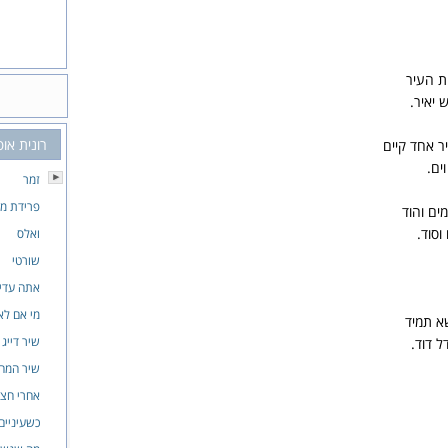
ות העיר
 יאיר.
רונית אופ
יר אחד קיים
וים.
זמר
פרידת מ
מים והוד
וסוד.
ואלס
שורטי
אתה עדיי
מי אם לא
שא תמיד
שיר דייג
ל דוד.
שיר המח
אחרי חצו
כשעיניים