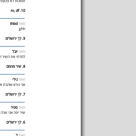
תמונות לא צנועות
10. m, df
מאת
thbd
ghh
9. לך ירושלים
מאת
יובל
למדתי את השיר הז
8. שיר מהמם
מאת
נילי
אני נורא אוהבת א
7. לך ירושלים
מאת
ספיר
שיר יפה אני שרה 
6. לך ירשלים
מאת
ל