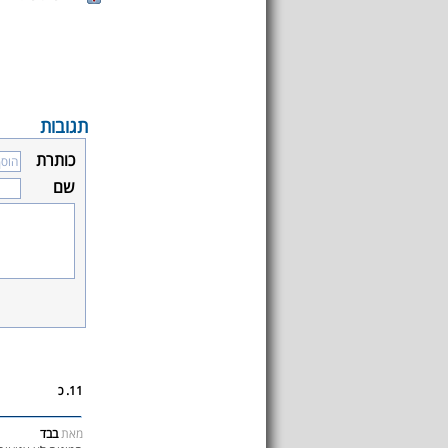
תגובות
כותרת
שם
11. כ
מאת
בבד