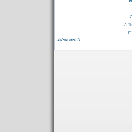
ר
ו
ריות
ח
לרשימה המלאה...