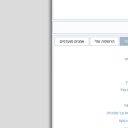
יר
הרשימה שלי
אמנים מועדפים
חר
ן
 עודד
נה
ת כבר מלכה'לה
 נפקח