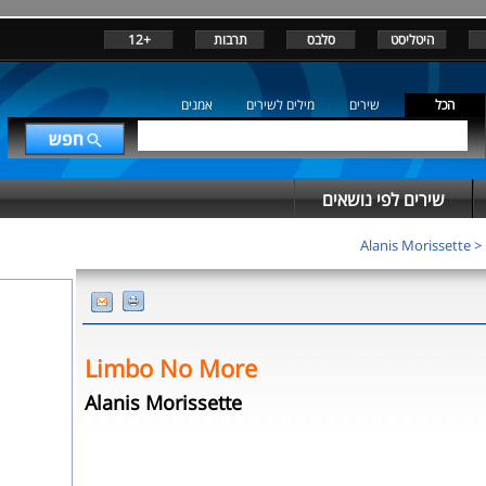
+12
תרבות
סלבס
היטליסט
הכל
שירים
מילים לשירים
אמנים
שירים לפי נושאים
Alanis Morissette
>
Limbo No More
Alanis Morissette