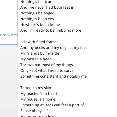
Nothing's felt true
And i've never had both feet in
Nothing's belonged
Nothing's been yes
Nowhere's been home
And I'm ready to be limbo no more
לרשימה המ...
I sit with filled frames
And my books and my dogs at my feet
My friends by my side
My past in a heap
Thrown out most of my things
Only kept what I need to carve
Something consistent and notably me
Tattoo on my skin
My teacher's in heart
My house is a home
Something at last i can feel a part of
Sense of myself
My purpose is clear