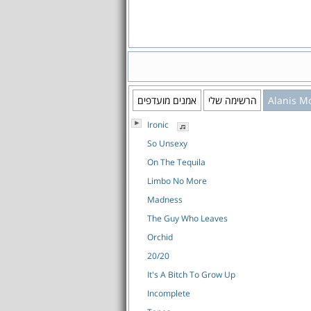
אמנים מועדפים
הרשימה שלי
Alanis Mo
Ironic
So Unsexy
On The Tequila
Limbo No More
Madness
The Guy Who Leaves
Orchid
20/20
It's A Bitch To Grow Up
Incomplete