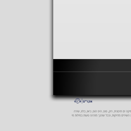
 ים תיכונית, רוק, פופ, היפ הופ, ג'אז, בלוז, שירה
ת השירים מדויקות, וככל שהנך מזה/ה טעות במילות מי