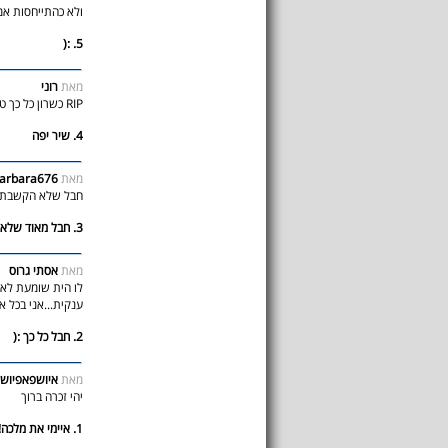
ולא כהתייחסות אמית
5. :(
מאת
רוני
RIP כשרון כל כך טוב, שהלך בקלות כזאת.
4. שיר יפה
מאת
arbara676
חבל שלא הקשבת 
3. חבל מאוד שלא הקשבת לאבא
מאת
אסתי גרוס
לו הית שומעת לאבי
ענקית...אני בכל א
2. חבל כל כך :(
מאת
איושפאפיוש
יהי זכרה ברוך
1. איימי את מלכה!