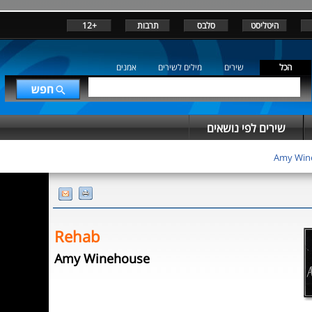
היטליסט
סלבס
תרבות
+12
הכל
שירים
מילים לשירים
אמנים
שירים לפי נושאים
Amy Win
Rehab
Amy Winehouse