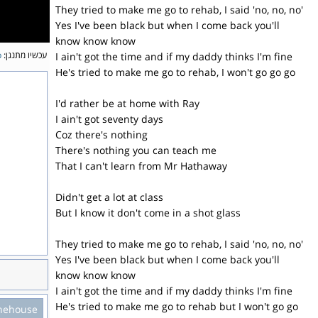
They tried to make me go to rehab, I said 'no, no, no'
Yes I've been black but when I come back you'll
know know know
עכשיו מתנגן:
b
I ain't got the time and if my daddy thinks I'm fine
He's tried to make me go to rehab, I won't go go go
I'd rather be at home with Ray
I ain't got seventy days
Coz there's nothing
There's nothing you can teach me
That I can't learn from Mr Hathaway
Didn't get a lot at class
But I know it don't come in a shot glass
They tried to make me go to rehab, I said 'no, no, no'
Yes I've been black but when I come back you'll
know know know
I ain't got the time and if my daddy thinks I'm fine
He's tried to make me go to rehab but I won't go go
nehouse