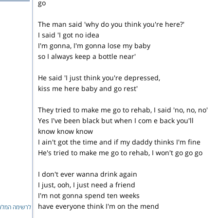
go
The man said 'why do you think you're here?'
I said 'I got no idea
I'm gonna, I'm gonna lose my baby
so I always keep a bottle near'
He said 'I just think you're depressed,
kiss me here baby and go rest'
They tried to make me go to rehab, I said 'no, no, no'
Yes I've been black but when I com e back you'll
know know know
I ain't got the time and if my daddy thinks I'm fine
He's tried to make me go to rehab, I won't go go go
I don't ever wanna drink again
I just, ooh, I just need a friend
I'm not gonna spend ten weeks
have everyone think I'm on the mend
לרשימה המלאה