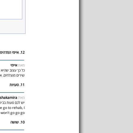
12. איימי המדהימה
מאת
איימי
כל כך עצוב שהיא מ
שירים מוצלחים. אי
11. טעויות
מאת
shakamira
e go to rehab, I
won't go go go
10. שושה