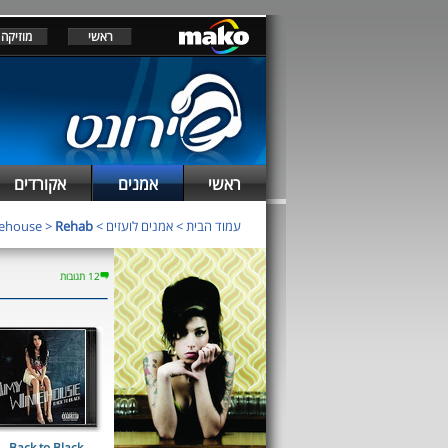
ראשי
מוזיקה
ראשי
אמנים
אקורדים
עמוד הבית
>
אמנים לועזים
>
Rehab
>
ehouse
12 תגובות
Back to Black