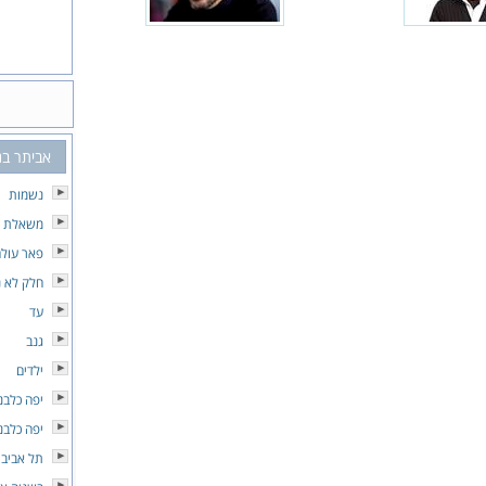
אביתר בנ
נשמות
משאלת ל
פאר עול
חלק לא נ
עד
גנב
ילדים
יפה כלבנ
יפה כלבנ
תל אביב