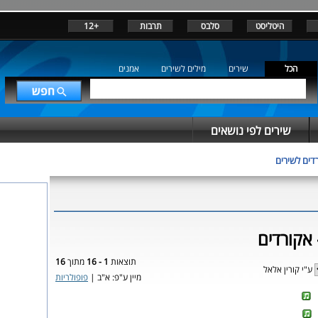
היטליסט
סלבס
תרבות
+12
הכל
שירים
מילים לשירים
אמנים
שירים לפי נושאים
דים לשירים
 אקורדים
תוצאות
1 - 16
מתוך
16
ע"י קורין אלאל
מיין ע"פ: א"ב |
פופולריות