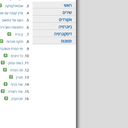
ראשי
3.
אנטארקטיקה
שירים
4.
ארץ קטנה עם שפ
אקורדים
5.
גשם של פתאום
ביוגרפיה
6.
התעשיה האבירית
דיסקוגרפיה
7.
זן נדיר
תמונות
8.
חזקה מהרוח
9.
ימי הפרח והאהבה
10.
כל היונים
11.
כשזה עמוק
12.
מה הפרח
13.
מעיין
14.
שיר בכיף
15.
שיר לשירה
16.
תנינענק