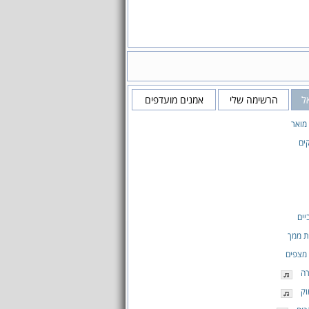
ל
הרשימה שלי
אמנים מועדפים
מואר
ים
יים
ת ממך
מצפים
רה
וק