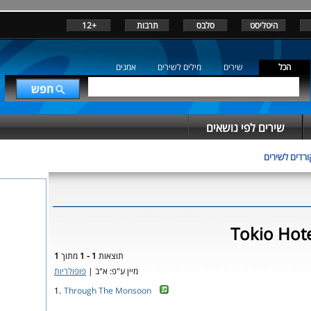
היטליסט
סלבס
תרבות
+12
הכל
שירים
מילים לשירים
אמנים
שירים לפי נושאים
ורדים לשירים
תוצאות
1 - 1
מתוך
1
מיין ע"פ: א"ב |
פופולריות
1.
Through The Monsoon