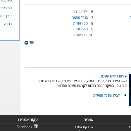
כשנכנס 
הם בלבד
6.
ילדה ברבור
קולך מן 
ן
7.
בגלל מסמר
8.
כיבוי אורות
בגינה
9.
הפסנתר
10.
לא ביאליק
עוד
שירים לראש השנה
ראש השנה מגיע עלינו לטובה, עם דבש ותפוחים, אגרות שנה טובה
ורימונים, ובעיקר הרבה ברכות לקראת השנה החדשה
קבלו את כל המילים
אמנים
עקוב אחרינו
ם
אינדקס אמנים
Facebook