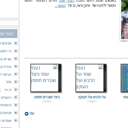
באמצע שנות ה-50 כתבה
נעמי שמר
מילים למחזמר "חמש-
חמש" ללחניו של יוחנן זראי, וב-19
המשך...
נעמי שמ
אורחים ל
נר ראשון
שניים עש
שירת הע
פגישה לא
מחר
לו יהי
עמי
על הדבש ועל העוקץ
כיצד שוברים חמסין
ירושלים 
(1975)
(1981)
בהאחזות 
אנשים טו
עוד
אומרים י