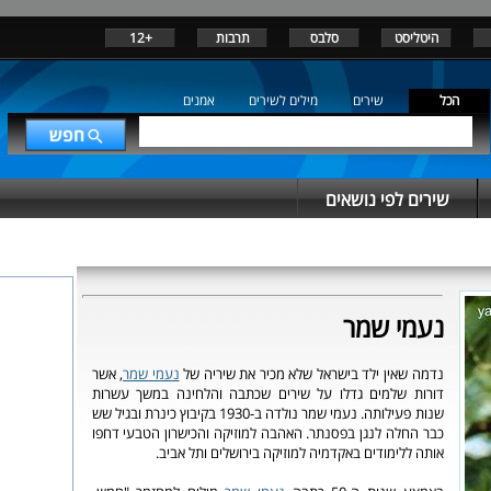
היטליסט
סלבס
תרבות
+12
הכל
שירים
מילים לשירים
אמנים
שירים לפי נושאים
נעמי שמר
נדמה שאין ילד בישראל שלא מכיר את שיריה של
נעמי שמר
, אשר
דורות שלמים גדלו על שירים שכתבה והלחינה במשך עשרות
שנות פעילותה. נעמי שמר נולדה ב-1930 בקיבוץ כינרת ובגיל שש
כבר החלה לנגן בפסנתר. האהבה למוזיקה והכישרון הטבעי דחפו
אותה ללימודים באקדמיה למוזיקה בירושלים ותל אביב.