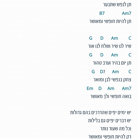
תן לנפש שתבער
B7
A
m
7
תן להיות חופשי ומאושר
G
D
A
m
C
שיר לנו שיר ושלח לנו אור
G
D
A
m
C
תן יום בהיר וערב טהור
G
D
A
m
C
7
צחק בנפשי לבן ומואר
Em
D
A
m
A
m
7
בואה חופשי ולך מאושר
יש ימים יפים שהדרכים בהם גדולות
יש דברים יפים גם בלילות
וכל מה שעוד נותר
רק להיות חופשי ומאושר