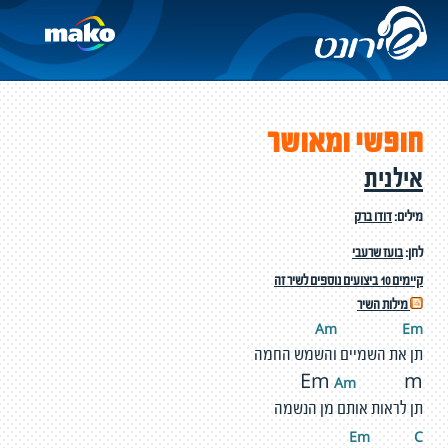
חופשי ומאושר
אילנית
מילים:
דודו ברק
לחן:
בועז שרעבי
קיימים 10 ביצועים נוספים לשיר זה
מילות השיר
Am
E
m
תן את השמיים והשמש החמה
A
m
Em
m
תן לראות אותם מן הנשמה
Em
C