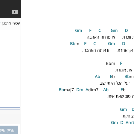
עכשיו מתנגן:
ז
Gm
F
C
G
m
D
את זוכרת אז פרחה האהבה
m
F
C
G
m
D
 אין אחרת זו אותה האהבה.
Bbm
F
את אומרת
b
E
b
Bb
על הכל הייתי שוב
maj7
D
m
A
dim7
A
b
E
b
טוב שאת איתי.
m
צוחקת
m
D
A
m
אריק איינ