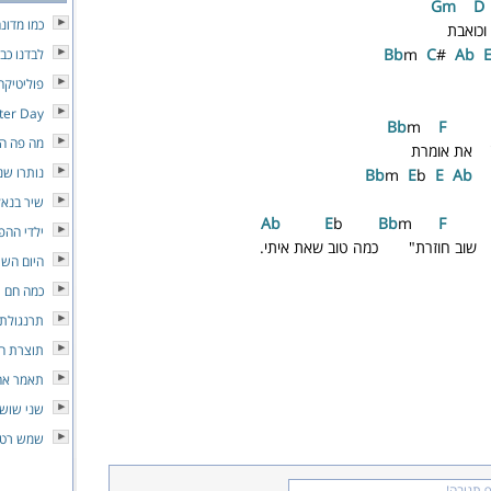
m
D
כמו מדונ
וכואבת
m
C
#
A
b
לבדנו כבי
פוליטיקה
tter Day
m
F
מה פה הו
" את אומרת
נותרו שנ
m
E
b
E
A
b
שיר בנאל
b
E
b
Bb
m
F
ילדי ההפ
ב שוב חוזרת" כמה טוב שאת איתי.
היום השי
כמה חם
תרנגולת 
תוצרת ה
תאמר אה
שני שושנ
שמש רטו