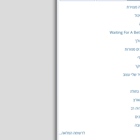
ה מצוירת
כול
Waiting For A Be
לך
ים ספורות
י
קר
ר שלי עצוב
כחולה
ארץ
יה רב
ים
בה
לרשימה המלאה...