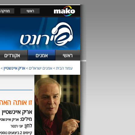
ראשי
מוזיקה
ראשי
אמנים
אקורדים
עמוד הבית
>
אמנים ישראלים
>
אריק איינשטיין
> chords
זו אותה האה
אריק איינשטיין
מילים:
אריק איינשטיי
לחן:
יוני רכטר
קיימים 2 ביצועים נוספים לשיר זה