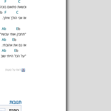
F
C
G
וכשאת פתאום בוכה 
E
b
F
C
Bb
אז אני הולך איתך.
A
b
E
b
Bb
"תחבק אותי עכשיו
A
b
E
b
Bb
אז גם את אהובתי.
A
b
E
b
A
"על הכל הייתי שו
דווח על טעות
תגובות
כותרת