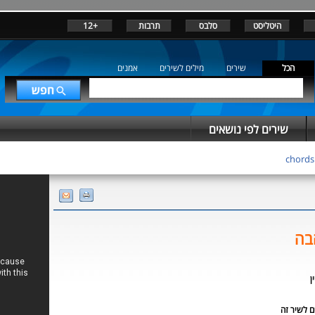
היטליסט
סלבס
תרבות
+12
הכל
שירים
מילים לשירים
אמנים
שירים לפי נושאים
בה
ן