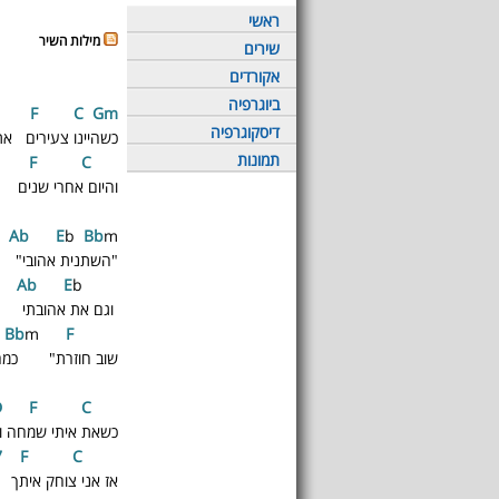
ראשי
מילות השיר
שירים
אקורדים
ביוגרפיה
F
C
G
m
דיסקוגרפיה
כשהיינו צעירים 
תמונות
F
C
Bb
והיום אחרי שנים
A
b
E
b
Bb
m
"השתנית אהובי" 
m
A
b
E
b
A
וגם את אהובתי "
Bb
m
F
Bb
שוב חוזרת" כמה 
D
F
C
G
כשאת איתי שמחה ו
7
F
C
G
אז אני צוחק איתך