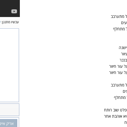
ל מתערבב
עכשיו מתנגן:
ש
עים
ל מתחלף
ישנה
וור
בככר
 עור חיוור
 עור חיוור
ל מתערבב
ים
 מתחלף
פלט שוב רותח
יא אוהבת אחר
ח
אריק איינ