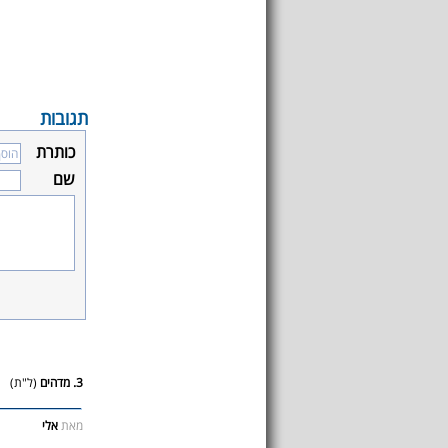
תגובות
כותרת
שם
3. מדהים
(ל"ת)
מאת
אלי