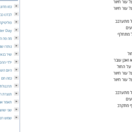
 עור חיוור
כמו מדונ
 עור חיוור
לבדנו כבי
ל מתערבב
פוליטיקה
עים
tter Day
ל מתחלף
מה פה הו
נותרו שנ
ול
שיר בנאל
 זאכן עובר
ילדי ההפ
על החול
היום השי
 עור חיוור
כמה חם
 עור חיוור
תרנגולת 
ל מתערבב
תוצרת ה
עים
תאמר אה
ף מתקרב
שני שושנ
שמש רטו