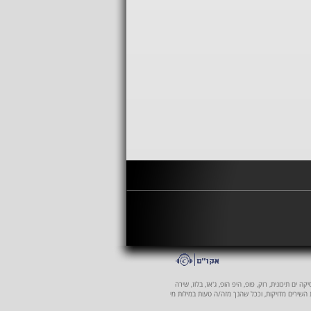
 ים תיכונית, רוק, פופ, היפ הופ, ג'אז, בלוז, שירה
ת השירים מדויקות, וככל שהנך מזה/ה טעות במילות מי