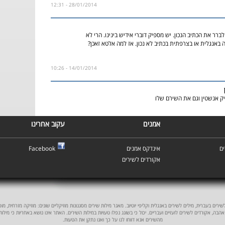
28/01/2014 - 12:31
ברר את הכתיב הנכון. יש מספיק דוברי אידיש בינינו. הרי לא
 באנגלית או בצרפתית בכתיב לא נכון. אז למה אלטא זאכן?
14/01/2014 - 10:26
ק אנשטין וגם את השירם שלו
אמנים
עקוב אחרינו
ם
אינדקס אמנים
Facebook
אקורדים לשירים
ים בעברית, מילים לשירים באנגלית וקליפי יוטיוב. מאגר מילות שירים מסגנונות מוזיקליים שונים: מוזיקה מזרחית, מוסיקה
אהבה, אקורדים לשירים לועזיים ועבריים. יכול כי בשוגג נפלו טעויות במילות השירים. האתר אינו נושא באחריות כי מילו
מהשירים אנא דווחו לנו על כך ואנו נתקן את הטעות.