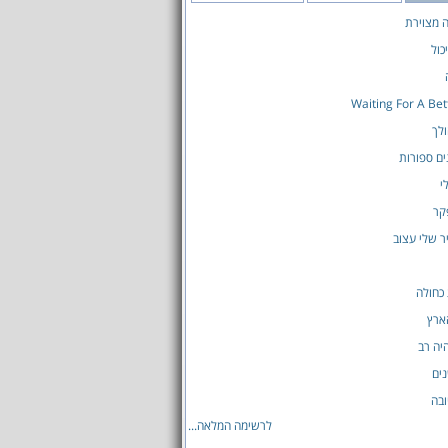
ה מצוירת
כול
Waiting For A Be
לך
ים ספורות
י
קר
ר שלי עצוב
כחולה
ארץ
יה רב
ים
בה
לרשימה המלאה...