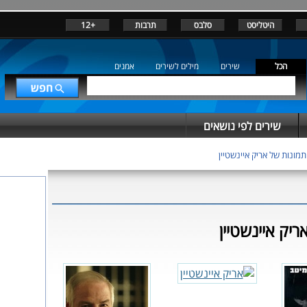
היטליסט
סלבס
תרבות
+12
הכל
שירים
מילים לשירים
אמנים
שירים לפי נושאים
מונות של אריק איינשטיין
יק איינשטיין