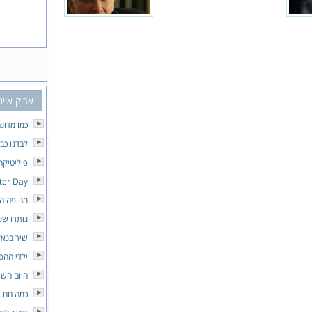
אריק איינ
כמו מדונ
לבדנו כבי
פוליטיקה
tter Day
מה פה הו
נותרו שנ
שיר בנאל
ילדי ההפ
היום השי
כמה חם