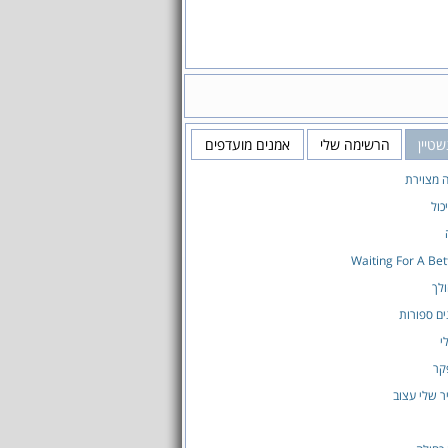
שטיין
הרשימה שלי
אמנים מועדפים
ה מצוירת
כול
Waiting For A Be
לך
ים ספורות
י
קר
ר שלי עצוב