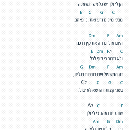
הן לי ולך יש כל אשר נשאלה
C
G
C
E
מבלי מילים נדע זאת, כי נאהב.
Dm
F
A
m
היום אולי נדחה את קץ דרכנו
E
D
m
F
C
7+
ולא נזכור כי סוף לכל.
G
D
m
F
A
m
זה המשעול שבו דורכות רגלינו,
C
G
C
C7
בשני קצותיו הדשא לא יבול.
C
F
A7
שותקים נאהב כי לי ולך
Am
G
D
m
די בלי מילים שהן לאלה