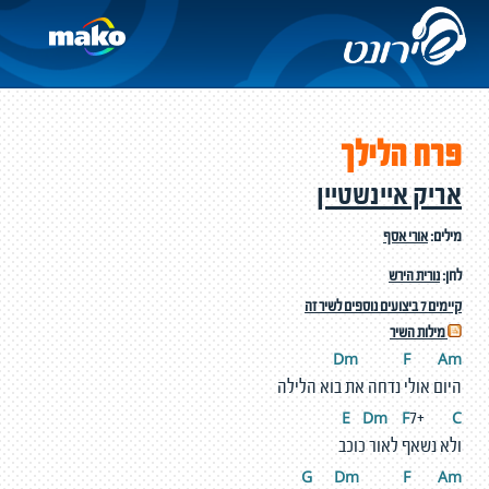
פרח הלילך
אריק איינשטיין
מילים:
אורי אסף
לחן:
נורית הירש
קיימים 7 ביצועים נוספים לשיר זה
מילות השיר
Dm
F
A
m
היום אולי נדחה את בוא הלילה
E
D
m
F
C
7+
ולא נשאף לאור כוכב
G
D
m
F
A
m