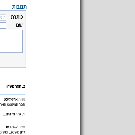
תגובות
כותרת
שם
2. חסר משהו
מאת
אריאליסט
חסר המשפט האחרון בשיר... Of Love
1. שיר מדהים...
מאת
אלמונית
לחן משגע.. ומילים