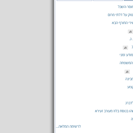
וסר-השכל
טוק על דלתי מרום
רי החורף הבא
ג.
ודע זמני
 המשפחה
בינה
צוע
דברג
ו בנוסח בלוז מעורב זעירא
ה
לרשימה המלאה...