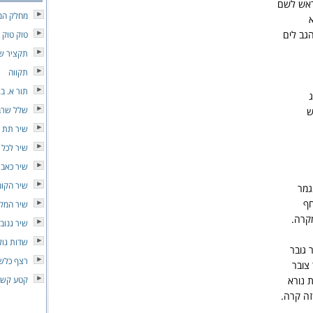
ראש לשם
מחלק המ
גב לים
טוק טוק 
תקציר שי
תקווה
תור א. ב. 
שלל שרב
ש
שיר תת מ
שיר לכל
שיר כאב
שיר הקומ
גמר
חף
שיר המק
קרה.
שיר גנוב
שדות גול
 גובר
רצף כלשה
צובר
 נורא
קטע קש
זה קרה.