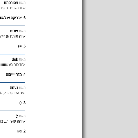
מאת
מטורפתת
אחד השרים היפים אין
6. אנריקה אגלאסיאס
מאת
שרית
איזה תותח אנריקה
5. =)
מאת
duk
אחד כזה בעשווווווו
4. מדהייייים!!!
מאת
נעמה
שיר הכי יפה בעול
3. :)
מאת
:)
איזהה ששייר... ב
2. ואוו