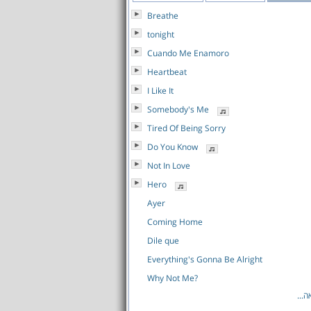
Breathe
tonight
Cuando Me Enamoro
Heartbeat
I Like It
Somebody's Me
Tired Of Being Sorry
Do You Know
Not In Love
Hero
Ayer
Coming Home
Dile que
Everything's Gonna Be Alright
Why Not Me?
...