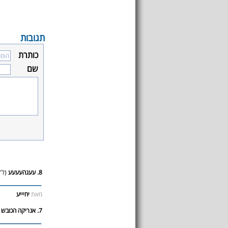
תגובות
כותרת
שם
8. עעגהעעעע
(ל"
מאת
יחיייע
7. אנריקה הכובש