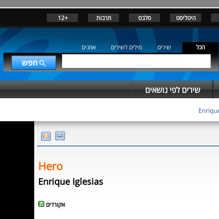
היטליסט
סלבס
תרבות
+12
הכל
שירים
מילים לשירים
אמנים
שירים לפי נושאים
Enrique
Hero
Enrique Iglesias
אקורדים