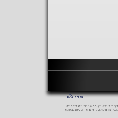
 ים תיכונית, רוק, פופ, היפ הופ, ג'אז, בלוז, שירה
ת השירים מדויקות, וככל שהנך מזה/ה טעות במילות מי