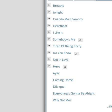
Breathe
tonight
Cuando Me Enamoro
Heartbeat
I Like It
Somebody's Me
Tired Of Being Sorry
Do You Know
Not In Love
Hero
Ayer
Coming Home
Dile que
Everything's Gonna Be Alright
Why Not Me?
לאה