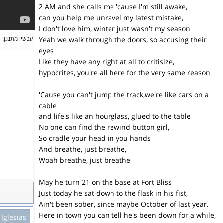
2 AM and she calls me 'cause I'm still awake,
can you help me unravel my latest mistake,
I don't love him, winter just wasn't my season
e
עכשיו מתנגן:
Yeah we walk through the doors, so accusing their
eyes
Like they have any right at all to critisize,
hypocrites, you're all here for the very same reason
'Cause you can't jump the track,we're like cars on a
cable
and life's like an hourglass, glued to the table
No one can find the rewind button girl,
So cradle your head in you hands
And breathe, just breathe,
Woah breathe, just breathe
May he turn 21 on the base at Fort Bliss
Just today he sat down to the flask in his fist,
Ain't been sober, since maybe October of last year.
Here in town you can tell he's been down for a while,
Iglesias