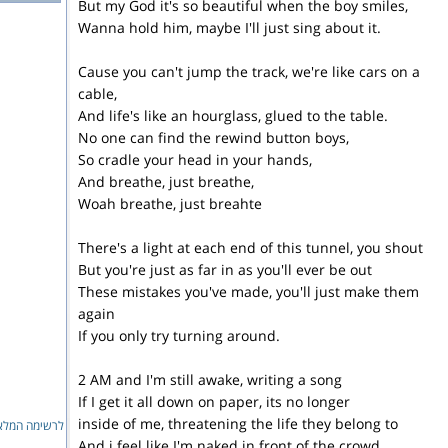
But my God it's so beautiful when the boy smiles,
Wanna hold him, maybe I'll just sing about it.
Cause you can't jump the track, we're like cars on a
cable,
And life's like an hourglass, glued to the table.
No one can find the rewind button boys,
So cradle your head in your hands,
And breathe, just breathe,
Woah breathe, just breahte
There's a light at each end of this tunnel, you shout
But you're just as far in as you'll ever be out
These mistakes you've made, you'll just make them
again
If you only try turning around.
2 AM and I'm still awake, writing a song
If I get it all down on paper, its no longer
inside of me, threatening the life they belong to
לרשימה המ...
And i feel like I'm naked in front of the crowd