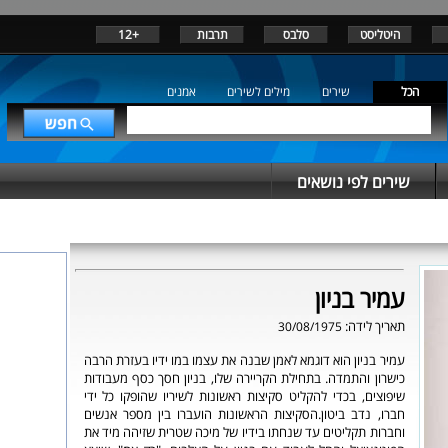
היטליסט
סלבס
תרבות
+12
הכל
שירים
מילים לשירים
אמנים
שירים לפי נושאים
עמיר בניון
תאריך לידה:
30/08/1975
עמיר בניון הוא דוגמא לאמן שבנה את עצמו במו ידיו בעזרת הרבה
כישרון והתמדה. בתחילת הקריירה שלו, בניון חסך כסף מעבודות
שיפוצים, בכדי להקליט סקיצות ראשונות לשיריו שהופקו כל ידי
חברו, נדב ביטון.הסקיצות הראשונות הועברו בין מספר אנשים
וחברות תקליטים עד שנחתו בידיו של מיכה שטרית שזיהה מיד את