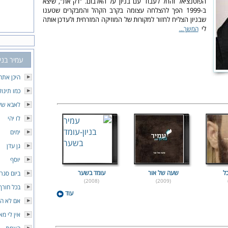
הפוטנציאל והחל לעבוד עם בניון על האלבום. "רק את", שיצא
ב-1999 הפך להצלחה עצומה בקרב הקהל והמבקרים שטענו
שבניון הצליח לחזור למקורות של המוזיקה המזרחית ולעדכן אותה
לי
המשך...
עמיר בניו
היכן אתה
כמו תינוק
לאבא שלי
לו יהי
ימים
גן עדן
יוסף
ל
שעה של אור
עומד בשער
ביום סגרי
(2008)
(2009)
בכל חורף
עוד
אם לא הי
אין לי מא