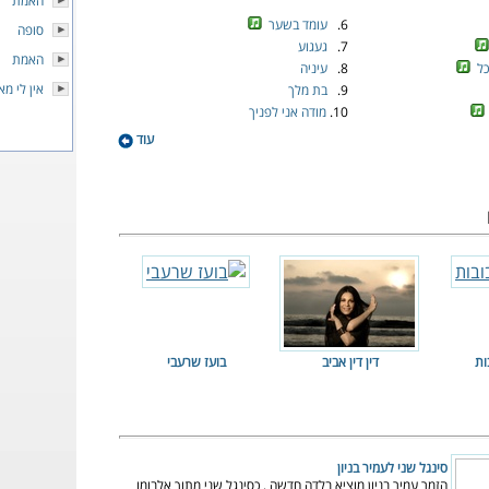
האמת
6.
עומד בשער
סופה
7.
געגוע
האמת
כל
8.
עיניה
אין לי מא
9.
בת מלך
10.
מודה אני לפניך
עוד
ות
דין דין אביב
בועז שרעבי
סינגל שני לעמיר בניון
הזמר עמיר בניון מוציא בלדה חדשה , כסינגל שני מתוך אלבומו