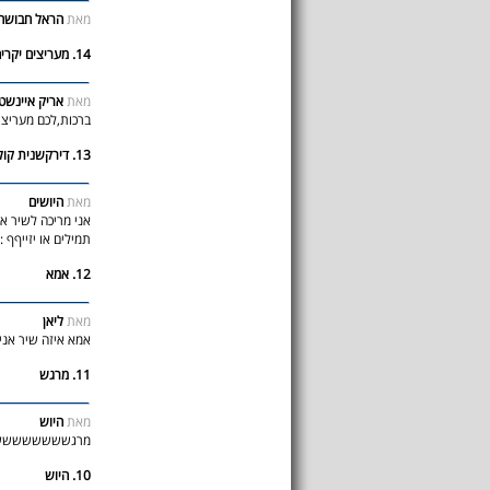
מאת
הראל חבושה 
14. מעריצים יקרים,
מאת
אריק איינשטי
ברכות,לכם מעריצים
13. דירקשנית קולוללולולו
מאת
היושים
אני מריכה לשיר א
תמילים או יזייףף :O
12. אמא
מאת
ליאן
אמא איזה שיר אני
11. מרגש
מאת
היוש
מרגשששששששששש
10. היוש