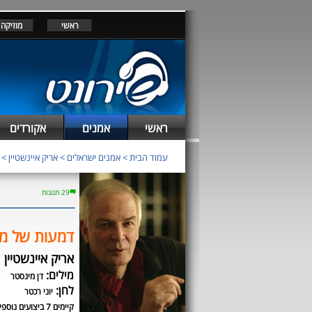
ראשי
מוזיקה
ראשי
אמנים
אקורדים
עמוד הבית
>
אמנים ישראלים
>
אריק איינשטיין
>
29 תגובות
דמעות של מ
אריק איינשטיין
מילים:
דן מינסטר
לחן:
יוני רכטר
קיימים 7 ביצועים נוספים לשיר זה