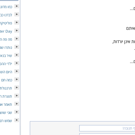
כמו מדונ
..
לבדנו כבי
פוליטיקה
איתם
tter Day
מה פה הו
 אינן יורדות,
נותרו שנ
שיר בנאל
..
ילדי ההפ
היום השי
כמה חם
תרנגולת 
תוצרת ה
תאמר אה
שני שושנ
שמש רטו