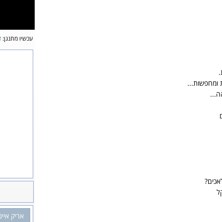
עכשיו מתנגן:
ד
.
 ומחפשות...
...
אכים?
ל
אריק איינ