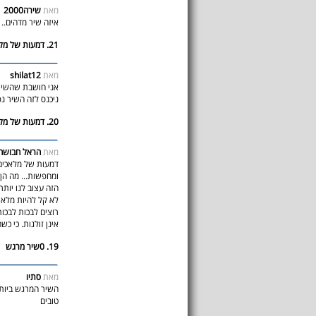
מאת
שירה2000
איזה שיר מדהים..
21. דמעות של מלאכים
מאת
shilat12
אני חושבת שהשיר 
ניכנס לזה השיר נפ
20. דמעות של מלאכים
מאת
הראל חבושה 
דמעות של מלאכים.
ומחפשות... מה הן
הזה עצוב לנו יותר
לא קל להיות מלאך,
רוצים לבכות לבכו
אינן זולגות. כי כש
19. 0שיר מרגש
מאת
סתיו
השיר המרגש ביותר
טובים