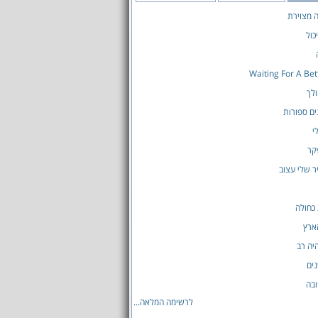
ה מצוירת
כול
Waiting For A Be
לך
ים ספורות
י
קר
ר שלי עצוב
כחולה
ארץ
יה רב
ים
בה
לרשימה המלאה...